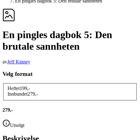
En pingles dagbok 5: Den brutale sannheten
En pingles dagbok 5: Den
brutale sannheten
av
Jeff Kinney
Velg format
Heftet
199
,-
Innbundet
279
,-
279,-
Utsolgt
Beskrivelse