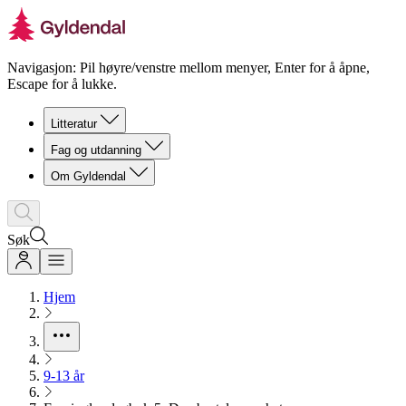
Navigasjon: Pil høyre/venstre mellom menyer, Enter for å åpne,
Escape for å lukke.
Litteratur
Fag og utdanning
Om Gyldendal
Søk
Hjem
9-13 år