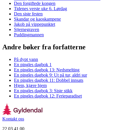
Den forgiftede kongen
Tidenes verste uke 6. Lørdag
Den siste festen
Skandar og kaoskampene
Jakob på vippepunktet
Stjernegraven
Puddingmannen
Andre bøker fra forfatterne
På dypt vann
En pingles dagbok 1
En pingles dagbok 13: Nedsmelting
En pingles dagbok 9: Ut på tur, aldri sur
En pingles dagbok 11: Dobbel innsats
Hjem, kjære hjem
En pingles dagbok 3: Siste stikk
En pingles dagbok 12: Ferieparadiset
Kontakt oss
22 03 41 00