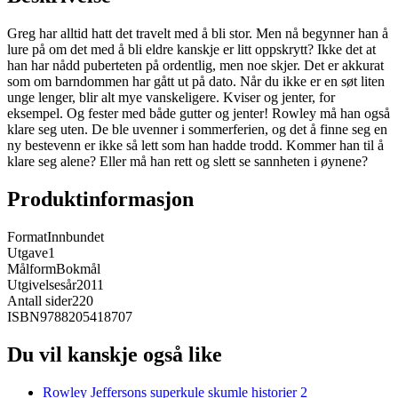
Greg har alltid hatt det travelt med å bli stor. Men nå begynner han å
lure på om det med å bli eldre kanskje er litt oppskrytt? Ikke det at
han har nådd puberteten på ordentlig, men noe skjer. Det er akkurat
som om barndommen har gått ut på dato. Når du ikke er en søt liten
unge lenger, blir alt mye vanskeligere. Kviser og jenter, for
eksempel. Og fester med både gutter og jenter! Rowley må han også
klare seg uten. De ble uvenner i sommerferien, og det å finne seg en
ny bestevenn er ikke så lett som han hadde trodd. Kommer han til å
klare seg alene? Eller må han rett og slett se sannheten i øynene?
Produktinformasjon
Format
Innbundet
Utgave
1
Målform
Bokmål
Utgivelsesår
2011
Antall sider
220
ISBN
9788205418707
Du vil kanskje også like
Rowley Jeffersons superkule skumle historier 2