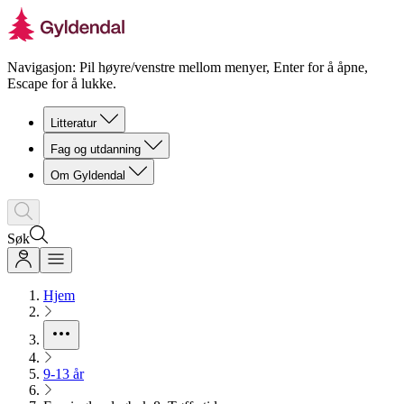
Navigasjon: Pil høyre/venstre mellom menyer, Enter for å åpne,
Escape for å lukke.
Litteratur
Fag og utdanning
Om Gyldendal
Søk
Hjem
9-13 år