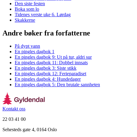
Den siste festen
Boka som lo
Tidenes verste uke 6. Lørdag
Skakkerne
Andre bøker fra forfatterne
På dypt vann
En pingles dagbok 1
En pingles dagbok 9: Ut på tur, aldri sur
En pingles dagbok 11: Dobbel innsats
En pingles dagbok 3: Siste stikk
En pingles dagbok 12: Ferieparadiset
En pingles dagbok 4: Hundedager
En pingles dagbok 5: Den brutale sannheten
Kontakt oss
22 03 41 00
Sehesteds gate 4, 0164 Oslo