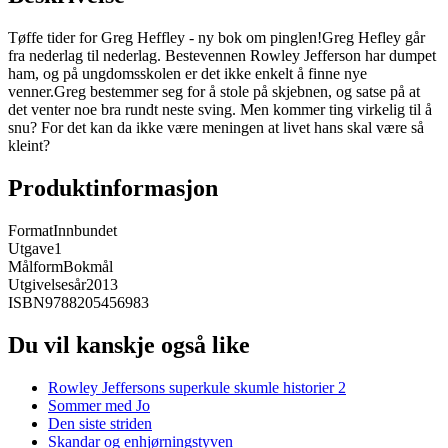
Tøffe tider for Greg Heffley - ny bok om pinglen!Greg Hefley går
fra nederlag til nederlag. Bestevennen Rowley Jefferson har dumpet
ham, og på ungdomsskolen er det ikke enkelt å finne nye
venner.Greg bestemmer seg for å stole på skjebnen, og satse på at
det venter noe bra rundt neste sving. Men kommer ting virkelig til å
snu? For det kan da ikke være meningen at livet hans skal være så
kleint?
Produktinformasjon
Format
Innbundet
Utgave
1
Målform
Bokmål
Utgivelsesår
2013
ISBN
9788205456983
Du vil kanskje også like
Rowley Jeffersons superkule skumle historier 2
Sommer med Jo
Den siste striden
Skandar og enhjørningstyven