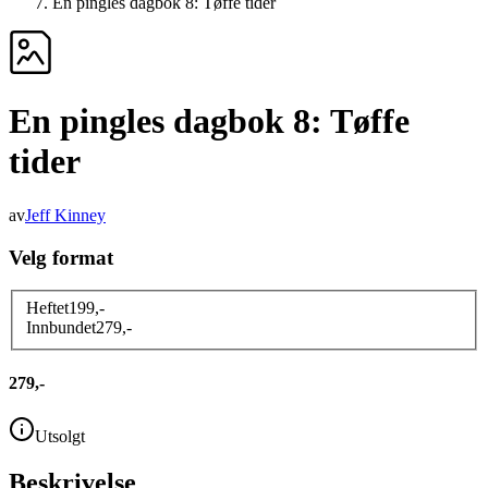
En pingles dagbok 8: Tøffe tider
En pingles dagbok 8: Tøffe
tider
av
Jeff Kinney
Velg format
Heftet
199
,-
Innbundet
279
,-
279,-
Utsolgt
Beskrivelse