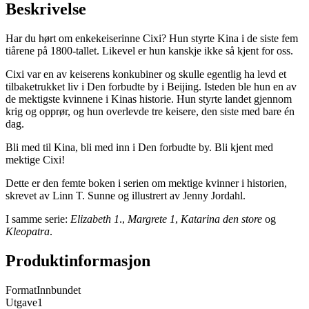
Beskrivelse
Har du hørt om enkekeiserinne Cixi? Hun styrte Kina i de siste fem
tiårene på 1800-tallet. Likevel er hun kanskje ikke så kjent for oss.
Cixi var en av keiserens konkubiner og skulle egentlig ha levd et
tilbaketrukket liv i Den forbudte by i Beijing. Isteden ble hun en av
de mektigste kvinnene i Kinas historie. Hun styrte landet gjennom
krig og opprør, og hun overlevde tre keisere, den siste med bare én
dag.
Bli med til Kina, bli med inn i Den forbudte by. Bli kjent med
mektige Cixi!
Dette er den femte boken i serien om mektige kvinner i historien,
skrevet av Linn T. Sunne og illustrert av Jenny Jordahl.
I samme serie:
Elizabeth 1
.,
Margrete 1
,
Katarina den store
og
Kleopatra
.
Produktinformasjon
Format
Innbundet
Utgave
1