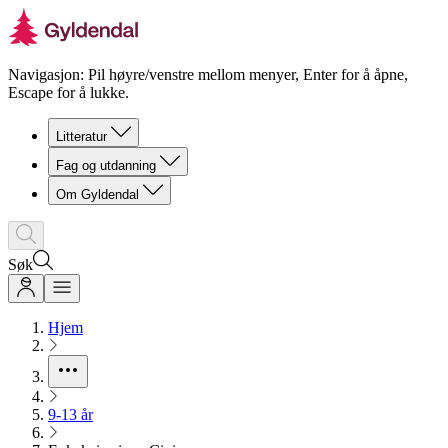
Navigasjon: Pil høyre/venstre mellom menyer, Enter for å åpne,
Escape for å lukke.
Litteratur
Fag og utdanning
Om Gyldendal
Søk
Hjem
9-13 år