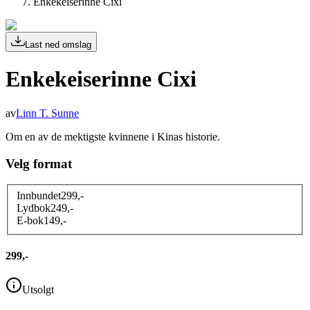
Enkekeiserinne Cixi
Last ned omslag
Enkekeiserinne Cixi
av
Linn T. Sunne
Om en av de mektigste kvinnene i Kinas historie.
Velg format
Innbundet
299
,-
Lydbok
249
,-
E-bok
149
,-
299,-
Utsolgt