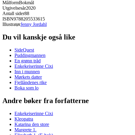
Målform
Bokmål
Utgivelsesår
2020
Antall sider
88
ISBN
9788205533615
Illustratør
Jenny Jordahl
Du vil kanskje også like
SideQuest
Puddingmannen
En grønn tråd
Enkekeiserinne Cixi
Inn i munnen
Mørkets datter
Fjellåndenes rike
Boka som lo
Andre bøker fra forfatterne
Enkekeiserinne Cixi
Kleopatra
Katarina den store
Margrete 1.