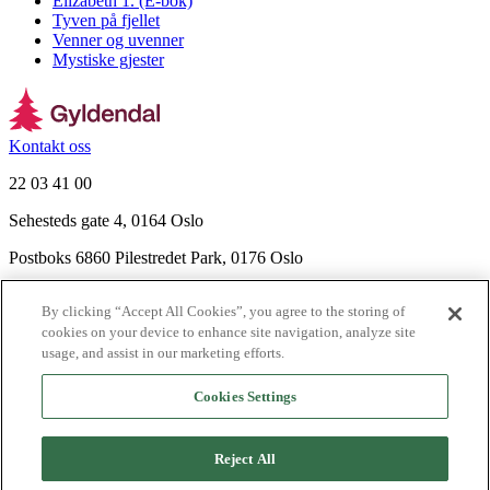
Elizabeth 1. (E-bok)
Tyven på fjellet
Venner og uvenner
Mystiske gjester
Kontakt oss
22 03 41 00
Sehesteds gate 4, 0164 Oslo
Postboks 6860 Pilestredet Park, 0176 Oslo
Finn frem
By clicking “Accept All Cookies”, you agree to the storing of
Nyhetsbrev
cookies on your device to enhance site navigation, analyze site
Ledige stillinger
usage, and assist in our marketing efforts.
Send inn manus
Cookies Settings
Om Gyldendal
Support
Reject All
Presse
Agency