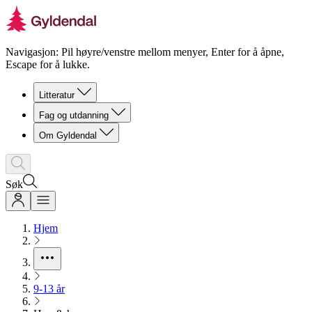
Navigasjon: Pil høyre/venstre mellom menyer, Enter for å åpne,
Escape for å lukke.
Litteratur
Fag og utdanning
Om Gyldendal
Søk
Hjem
9-13 år