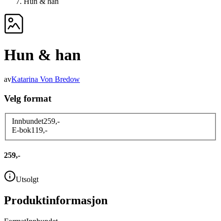
Hun & han
Hun & han
av
Katarina Von Bredow
Velg format
Innbundet
259
,-
E-bok
119
,-
259,-
Utsolgt
Produktinformasjon