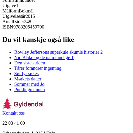
Format
Innbundet
Utgave
1
Målform
Bokmål
Utgivelsesår
2015
Antall sider
248
ISBN
9788205459700
Du vil kanskje også like
Rowley Jeffersons superkule skumle historier 2
Nic Blake og de ualminnelige 1
Den siste striden
Tårer forandrer ingenting
Søt fyr søkes
Mørkets datter
Sommer med Jo
Puddingmannen
Kontakt oss
22 03 41 00