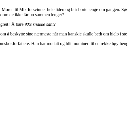
oren til Mik forsvinner hele tiden og blir borte lenge om gangen. Søst
enk om de ikke får bo sammen lenger?
 greit? Å bare
ikke snakke sant
?
– om å beskytte sine nærmeste når man kanskje skulle bedt om hjelp i ste
sbokforfattere. Han har mottatt og blitt nominert til en rekke høythen