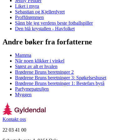
Jenny Fender
Liket i myra
Sebastian og Kjellerdyret
Proffdrømmen
Sånn ble jeg verdens beste fotballspiller
Den blå krystallen - Havfolket
Andre bøker fra forfatterne
Mamma
Når noen klikker i vinkel
Størst av alt er hvalen
Brødrene Bruns beretninger 2
Brødrene Bruns beretninger 3: Spøkelseshuset
Brødrene Bruns beretninger 1: Bestefars byrå
Parfymepatruljen
Myggen
Kontakt oss
22 03 41 00