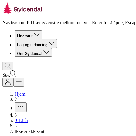
Navigasjon: Pil høyre/venstre mellom menyer, Enter for å åpne, Escap
Litteratur
Fag og utdanning
Om Gyldendal
Søk
Hjem
9-13 år
Ikke snakk sant