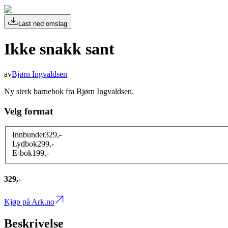
Last ned omslag
Ikke snakk sant
av
Bjørn Ingvaldsen
Ny sterk barnebok fra Bjørn Ingvaldsen.
Velg format
Innbundet
329
,-
Lydbok
299
,-
E-bok
199
,-
329,-
Kjøp på Ark.no
Beskrivelse