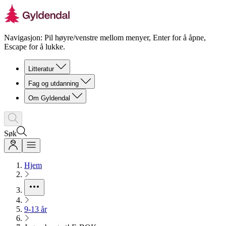
Navigasjon: Pil høyre/venstre mellom menyer, Enter for å åpne,
Escape for å lukke.
Litteratur
Fag og utdanning
Om Gyldendal
Søk
Hjem
9-13 år