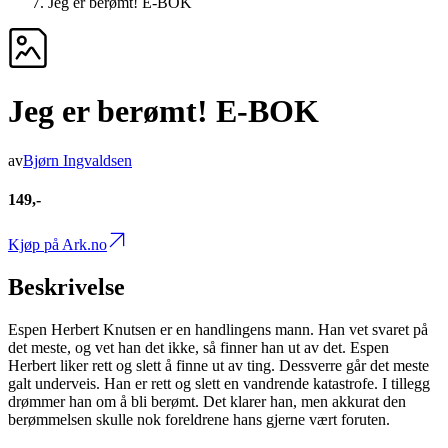
Jeg er berømt! E-BOK
Jeg er berømt! E-BOK
av
Bjørn Ingvaldsen
149,-
Kjøp på Ark.no
Beskrivelse
Espen Herbert Knutsen er en handlingens mann. Han vet svaret på
det meste, og vet han det ikke, så finner han ut av det. Espen
Herbert liker rett og slett å finne ut av ting. Dessverre går det meste
galt underveis. Han er rett og slett en vandrende katastrofe. I tillegg
drømmer han om å bli berømt. Det klarer han, men akkurat den
berømmelsen skulle nok foreldrene hans gjerne vært foruten.