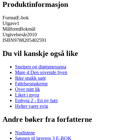
Produktinformasjon
Format
E-bok
Utgave
1
Målform
Bokmål
Utgivelsesår
2010
ISBN
9788205402591
Du vil kanskje også like
Sneipen og drømmesuppa
Mare 4 Den sovende byen
Ikke snakk sant
Følelsesmakerne
Over mitt lik
Liket i myra
Ephyra 2 - En ny hær
Helter varer evig
Andre bøker fra forfatterne
Nudistene
Sønnen til læreren 3 E-BOK