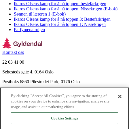
Ikaros Olsens kamp for å nå toppen: bestefarkrigen
Ikaros Olsens kamp for å nå toppen. Nissekrigen (E-bok)
Sønnen til læreren 1 (E-bok)
Ikaros Olsens kamp for å nå toppen 3: Bestefarkrigen
Ikaros Olsens kamp for å nå toppen 1: Nissekrigen
Parfymepatruljen
Kontakt oss
22 03 41 00
Sehesteds gate 4, 0164 Oslo
Postboks 6860 Pilestredet Park, 0176 Oslo
Finn frem
By clicking “Accept All Cookies”, you agree to the storing of
Nyhetsbrev
cookies on your device to enhance site navigation, analyze site
Ledige stillinger
usage, and assist in our marketing efforts.
Send inn manus
Cookies Settings
Om Gyldendal