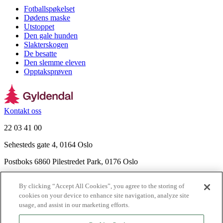
Fotballspøkelset
Dødens maske
Utstoppet
Den gale hunden
Slakterskogen
De besatte
Den slemme eleven
Opptaksprøven
Kontakt oss
22 03 41 00
Sehesteds gate 4, 0164 Oslo
Postboks 6860 Pilestredet Park, 0176 Oslo
Finn frem
By clicking “Accept All Cookies”, you agree to the storing of
Nyhetsbrev
cookies on your device to enhance site navigation, analyze site
Ledige stillinger
usage, and assist in our marketing efforts.
Send inn manus