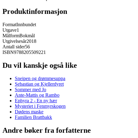
Produktinformasjon
Format
Innbundet
Utgave
1
Målform
Bokmål
Utgivelsesår
2018
Antall sider
56
ISBN
9788205509221
Du vil kanskje også like
Sneipen og drømmesuppa
Sebastian og Kjellerdyret
Sommer med Jo
Ante-Mattis og Rambo
Ephyra 2 - En ny hær
Mysteriet i Fenmyrskogen
Dødens maske
Familien Brattbakk
Andre bøker fra forfatterne