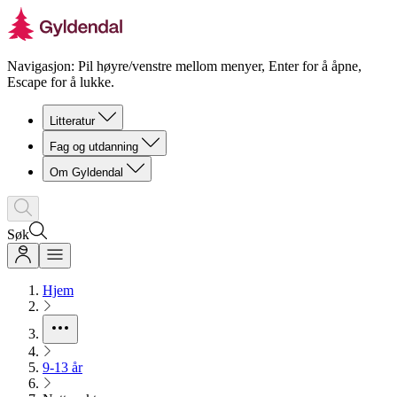
Navigasjon: Pil høyre/venstre mellom menyer, Enter for å åpne,
Escape for å lukke.
Litteratur
Fag og utdanning
Om Gyldendal
Søk
Hjem
9-13 år