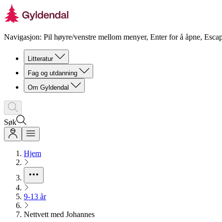
Navigasjon: Pil høyre/venstre mellom menyer, Enter for å åpne, Escap
Litteratur
Fag og utdanning
Om Gyldendal
Søk
Hjem
9-13 år
Nettvett med Johannes