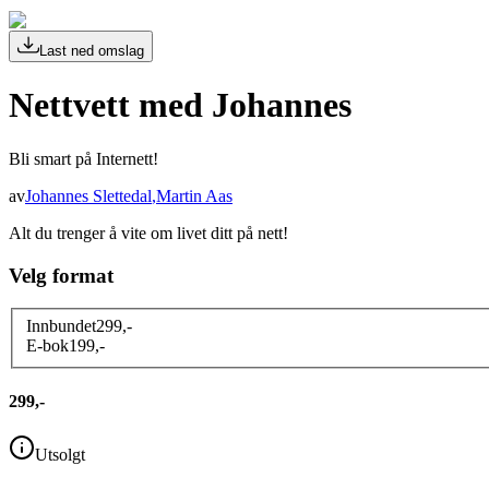
Last ned omslag
Nettvett med Johannes
Bli smart på Internett!
av
Johannes Slettedal
,
Martin Aas
Alt du trenger å vite om livet ditt på nett!
Velg format
Innbundet
299
,-
E-bok
199
,-
299,-
Utsolgt