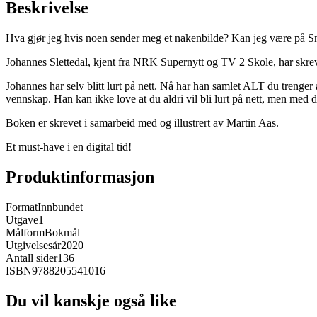
Beskrivelse
Hva gjør jeg hvis noen sender meg et nakenbilde? Kan jeg være på Sn
Johannes Slettedal, kjent fra NRK Supernytt og TV 2 Skole, har skreve
Johannes har selv blitt lurt på nett. Nå har han samlet ALT du trenger 
vennskap. Han kan ikke love at du aldri vil bli lurt på nett, men med 
Boken er skrevet i samarbeid med og illustrert av Martin Aas.
Et must-have i en digital tid!
Produktinformasjon
Format
Innbundet
Utgave
1
Målform
Bokmål
Utgivelsesår
2020
Antall sider
136
ISBN
9788205541016
Du vil kanskje også like