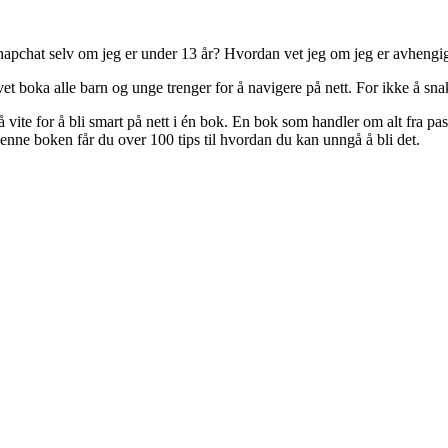
apchat selv om jeg er under 13 år? Hvordan vet jeg om jeg er avhengi
t boka alle barn og unge trenger for å navigere på nett. For ikke å sn
å vite for å bli smart på nett i én bok. En bok som handler om alt fra pa
denne boken får du over 100 tips til hvordan du kan unngå å bli det.