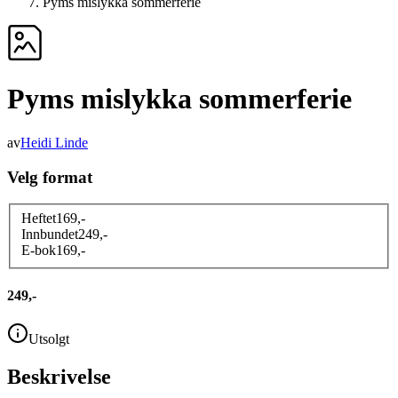
Pyms mislykka sommerferie
Pyms mislykka sommerferie
av
Heidi Linde
Velg format
Heftet
169
,-
Innbundet
249
,-
E-bok
169
,-
249,-
Utsolgt
Beskrivelse