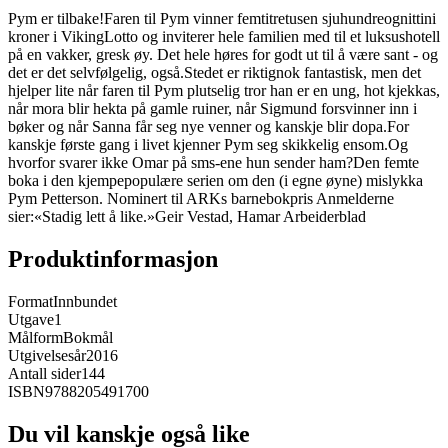
Pym er tilbake!Faren til Pym vinner femtitretusen sjuhundreognittini
kroner i VikingLotto og inviterer hele familien med til et luksushotell
på en vakker, gresk øy. Det hele høres for godt ut til å være sant - og
det er det selvfølgelig, også.Stedet er riktignok fantastisk, men det
hjelper lite når faren til Pym plutselig tror han er en ung, hot kjekkas,
når mora blir hekta på gamle ruiner, når Sigmund forsvinner inn i
bøker og når Sanna får seg nye venner og kanskje blir dopa.For
kanskje første gang i livet kjenner Pym seg skikkelig ensom.Og
hvorfor svarer ikke Omar på sms-ene hun sender ham?Den femte
boka i den kjempepopulære serien om den (i egne øyne) mislykka
Pym Petterson. Nominert til ARKs barnebokpris Anmelderne
sier:«Stadig lett å like.»Geir Vestad, Hamar Arbeiderblad
Produktinformasjon
Format
Innbundet
Utgave
1
Målform
Bokmål
Utgivelsesår
2016
Antall sider
144
ISBN
9788205491700
Du vil kanskje også like