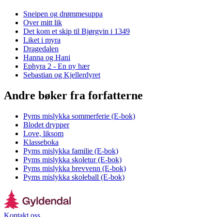
Sneipen og drømmesuppa
Over mitt lik
Det kom et skip til Bjørgvin i 1349
Liket i myra
Dragedalen
Hanna og Hani
Ephyra 2 - En ny hær
Sebastian og Kjellerdyret
Andre bøker fra forfatterne
Pyms mislykka sommerferie (E-bok)
Blodet drypper
Love, liksom
Klasseboka
Pyms mislykka familie (E-bok)
Pyms mislykka skoletur (E-bok)
Pyms mislykka brevvenn (E-bok)
Pyms mislykka skoleball (E-bok)
Kontakt oss