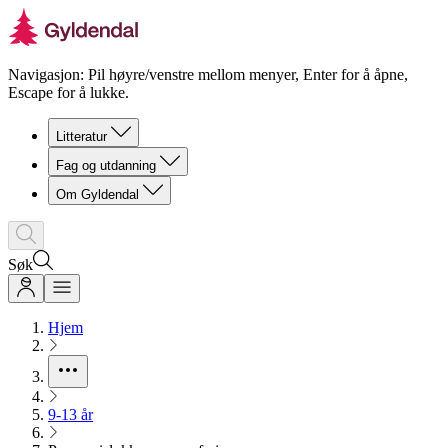
Navigasjon: Pil høyre/venstre mellom menyer, Enter for å åpne,
Escape for å lukke.
Litteratur
Fag og utdanning
Om Gyldendal
Søk
Hjem
9-13 år