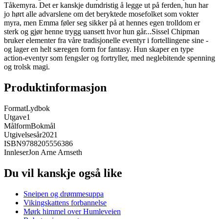
Tåkemyra. Det er kanskje dumdristig å legge ut på ferden, hun har
jo hørt alle advarslene om det beryktede mosefolket som vokter
myra, men Emma føler seg sikker på at hennes egen trolldom er
sterk og gjør henne trygg uansett hvor hun går...Sissel Chipman
bruker elementer fra våre tradisjonelle eventyr i fortellingene sine -
og lager en helt særegen form for fantasy. Hun skaper en type
action-eventyr som fengsler og fortryller, med neglebitende spenning
og trolsk magi.
Produktinformasjon
Format
Lydbok
Utgave
1
Målform
Bokmål
Utgivelsesår
2021
ISBN
9788205556386
Innleser
Jon Arne Arnseth
Du vil kanskje også like
Sneipen og drømmesuppa
Vikingskattens forbannelse
Mørk himmel over Humleveien