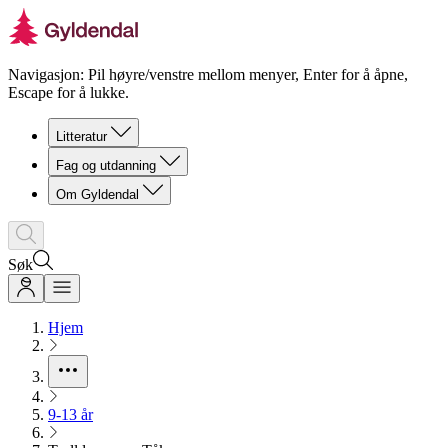
Navigasjon: Pil høyre/venstre mellom menyer, Enter for å åpne,
Escape for å lukke.
Litteratur
Fag og utdanning
Om Gyldendal
Søk
Hjem
9-13 år