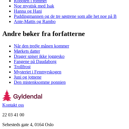
Roboten i rommet
Noe mystisk med Isak
Hanna og Hani
Puddingmannen og de tre søstrene som alle het noe på B
Ante-Mattis og Rambo
Andre bøker fra forfatterne
Når den tredje månen kommer
Mørkets datter
Drager spiser ikke joggesko
Fangene på Daudaborg
Trollfrost
Mysteriet i Fenmyrskogen
Juni og jotnene
Den mistenksomme ponnien
Kontakt oss
22 03 41 00
Sehesteds gate 4, 0164 Oslo