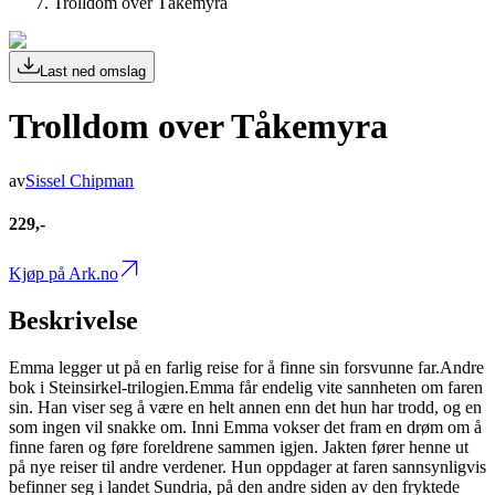
Trolldom over Tåkemyra
Last ned omslag
Trolldom over Tåkemyra
av
Sissel Chipman
229,-
Kjøp på Ark.no
Beskrivelse
Emma legger ut på en farlig reise for å finne sin forsvunne far.Andre
bok i Steinsirkel-trilogien.Emma får endelig vite sannheten om faren
sin. Han viser seg å være en helt annen enn det hun har trodd, og en
som ingen vil snakke om. Inni Emma vokser det fram en drøm om å
finne faren og føre foreldrene sammen igjen. Jakten fører henne ut
på nye reiser til andre verdener. Hun oppdager at faren sannsynligvis
befinner seg i landet Sundria, på den andre siden av den fryktede