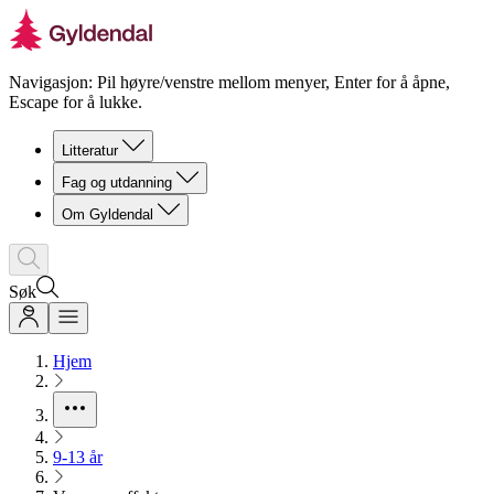
Navigasjon: Pil høyre/venstre mellom menyer, Enter for å åpne,
Escape for å lukke.
Litteratur
Fag og utdanning
Om Gyldendal
Søk
Hjem
9-13 år