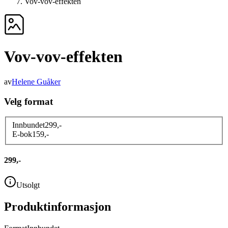
Vov-vov-effekten
Vov-vov-effekten
av
Helene Guåker
Velg format
Innbundet
299
,-
E-bok
159
,-
299,-
Utsolgt
Produktinformasjon