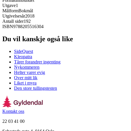
Format
Innbundet
Utgave
1
Målform
Bokmål
Utgivelsesår
2018
Antall sider
192
ISBN
9788205516304
Du vil kanskje også like
SideQuest
Kleopatra
Tårer forandrer ingenting
Nykommeren
Helter varer evig
Over mitt lik
Liket i myra
Den store tullingstesten
Kontakt oss
22 03 41 00