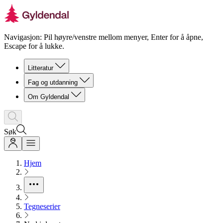
Navigasjon: Pil høyre/venstre mellom menyer, Enter for å åpne,
Escape for å lukke.
Litteratur
Fag og utdanning
Om Gyldendal
Søk
Hjem
Tegneserier