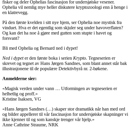
fisker og deler Ophelias fascinasjon for undersjøiske vesener.
Ophelia vil nemlig mye heller diskutere kryptozoologi enn å henge i
en klatrevegg.
På den første kvelden i sitt nye hjem, ser Ophelia noe mystisk fra
vinduet. Hva er det egentlig som skjuler seg under havoverflaten?
Og kan det ha noe å gjøre med gutten som stupte i havet og
forsvant?
Bli med Ophelia og Bernard ned i dypet!
Ned i dypet
er den første boka i serien
Krypto
. Tegneserien er
skrevet og tegnet av Hans Jørgen Sandnes, som blant annet står bak
illustrasjonene til de populære Detektivbyrå nr. 2-bøkene.
Anmelderne sier:
«Magisk verden under vann … Utformingen av tegneserien er
helhetlig og proff.»
Kristine Isaksen, VG
«Hans Jørgen Sandnes (…) skaper stor dramatikk når han med ord
og bilder appellerer til vår fascinasjon for undersjøiske skapninger vi
ikke kjenner til og som kanskje trenger vår hjelp.»
Anne Cathrine Straume, NRK