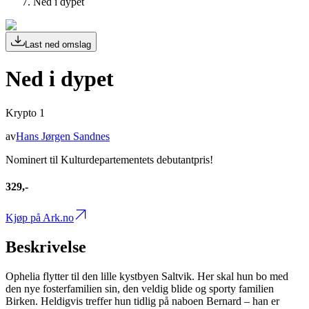
Ned i dypet
Last ned omslag
Ned i dypet
Krypto 1
av
Hans Jørgen Sandnes
Nominert til Kulturdepartementets debutantpris!
329,-
Kjøp på Ark.no
Beskrivelse
Ophelia flytter til den lille kystbyen Saltvik. Her skal hun bo med
den nye fosterfamilien sin, den veldig blide og sporty familien
Birken. Heldigvis treffer hun tidlig på naboen Bernard – han er