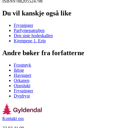
ISBN
9788205524798
Du vil kanskje også like
Frysninger
Parfymepatruljen
Den siste hodeskallen
Kjempene 1. Erin
Andre bøker fra forfatterne
Frostrøyk
Ildsjø
Havgapet
Orkanen
Oppslukt
Frysninger
Dypfryst
Kontakt oss