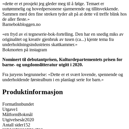
«dette er et prosjekt jeg gleder meg til å følge. Temaet er
uuttømmelig og hovedpersonene sjarmerende og tillitsvekkende.
Sammen med den fine streken tyder alt på at dette vil treffe blink hos
de aller fleste.»
Barnebokbloggen.no
«en fryd av ei tegneserie-bok-fortelling. Den har en snedig miks av
originalitet og kreativ gjenbruk av tusen (ca...) kjente tema fra
underholdningsindustriens skattkammer.»
Bokmorten på instagram
Nominert til debutantprisen, Kulturdepartementets prisen for
barne- og ungdomslitteratur utgitt i 2020.
Fra juryens begrunnelse: «Dette er et svært lovende, spennende og
underholdende førstealbum i en planlagt serie for barn.»
Produktinformasjon
Format
Innbundet
Utgave
1
Målform
Bokmål
Utgivelsesår
2020
Antall sider
152