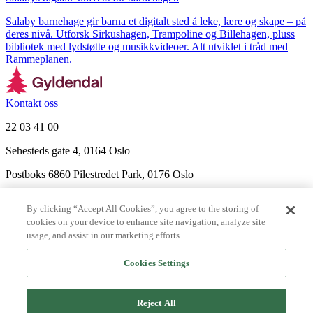
Salaby barnehage gir barna et digitalt sted å leke, lære og skape – på
deres nivå. Utforsk Sirkushagen, Trampoline og Billehagen, pluss
bibliotek med lydstøtte og musikkvideoer. Alt utviklet i tråd med
Rammeplanen.
Kontakt oss
22 03 41 00
Sehesteds gate 4, 0164 Oslo
Postboks 6860 Pilestredet Park, 0176 Oslo
Finn frem
By clicking “Accept All Cookies”, you agree to the storing of
Nyhetsbrev
cookies on your device to enhance site navigation, analyze site
Ledige stillinger
usage, and assist in our marketing efforts.
Send inn manus
Cookies Settings
Om Gyldendal
Support
Reject All
Presse