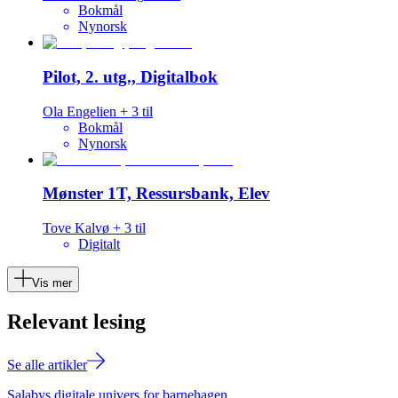
Bokmål
Nynorsk
Pilot, 2. utg., Digitalbok
Ola Engelien
+
3
til
Bokmål
Nynorsk
Mønster 1T, Ressursbank, Elev
Tove Kalvø
+
3
til
Digitalt
Vis mer
Relevant lesing
Se alle artikler
Salabys digitale univers for barnehagen