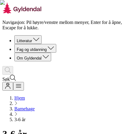
Navigasjon: Pil høyre/venstre mellom menyer, Enter for å åpne,
Escape for å lukke.
Litteratur
Fag og utdanning
Om Gyldendal
Søk
Hjem
Barnehage
3-6 år