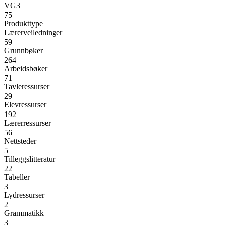
VG3
75
Produkttype
Lærerveiledninger
59
Grunnbøker
264
Arbeidsbøker
71
Tavleressurser
29
Elevressurser
192
Lærerressurser
56
Nettsteder
5
Tilleggslitteratur
22
Tabeller
3
Lydressurser
2
Grammatikk
3