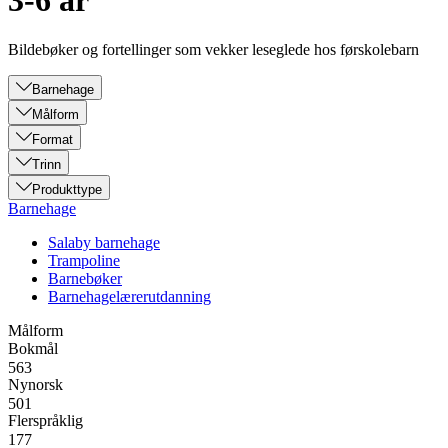
3-6 år
Bildebøker og fortellinger som vekker leseglede hos førskolebarn
Barnehage
Målform
Format
Trinn
Produkttype
Barnehage
Salaby barnehage
Trampoline
Barnebøker
Barnehagelærerutdanning
Målform
Bokmål
563
Nynorsk
501
Flerspråklig
177