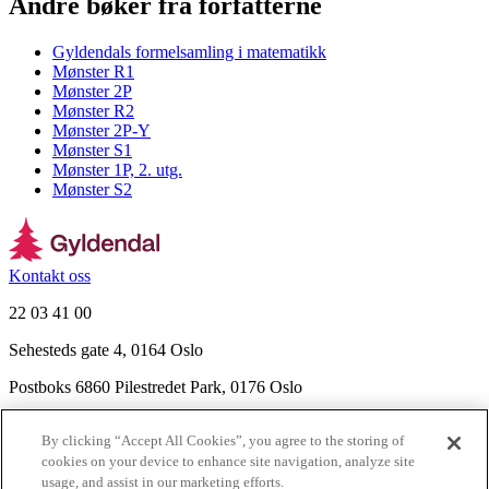
Andre bøker fra forfatterne
Gyldendals formelsamling i matematikk
Mønster R1
Mønster 2P
Mønster R2
Mønster 2P-Y
Mønster S1
Mønster 1P, 2. utg.
Mønster S2
Kontakt oss
22 03 41 00
Sehesteds gate 4, 0164 Oslo
Postboks 6860 Pilestredet Park, 0176 Oslo
Finn frem
By clicking “Accept All Cookies”, you agree to the storing of
Nyhetsbrev
cookies on your device to enhance site navigation, analyze site
Ledige stillinger
usage, and assist in our marketing efforts.