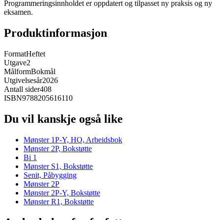
Programmeringsinnholdet er oppdatert og tilpasset ny praksis og ny
eksamen.
Produktinformasjon
Format
Heftet
Utgave
2
Målform
Bokmål
Utgivelsesår
2026
Antall sider
408
ISBN
9788205616110
Du vil kanskje også like
Mønster 1P-Y, HO, Arbeidsbok
Mønster 2P, Bokstøtte
Bi 1
Mønster S1, Bokstøtte
Senit, Påbygging
Mønster 2P
Mønster 2P-Y, Bokstøtte
Mønster R1, Bokstøtte