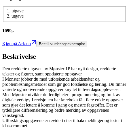
1. utgave
2. utgave
1099,-
Kjøp på Ark.no
Bestill vurderingseksemplar
Beskrivelse
Den reviderte utgaven av Mønster 1P har nytt design, reviderte
tekster og figurer, samt oppdaterte oppgaver.
I Mønster jobber du med utforskende arbeidsmåter og
problemløsningsmetoder som gir god forståelse og læring. Du finner
varierte og motiverende oppgaver knyttet til hverdagsopplevelser.
Med Mønster utvikler du ferdigheter i programmering og bruk av
digitale verktøy I revisjonen har læreboka fått flere enkle oppgaver
som gjør det lettere å komme i gang og mestre fagstoffet. Det er
tydeligere differensiering og bedre merking av oppgavenes
vanskegrad.
Utforskingsoppgavene er revidert etter tilbakemeldinger og tester i
klasserommet.