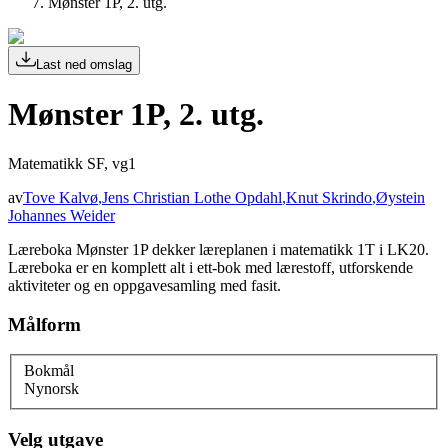
Mønster 1P, 2. utg.
Last ned omslag
Mønster 1P, 2. utg.
Matematikk SF, vg1
av
Tove Kalvø
,
Jens Christian Lothe Opdahl
,
Knut Skrindo
,
Øystein
Johannes Weider
Læreboka Mønster 1P dekker læreplanen i matematikk 1T i LK20.
Læreboka er en komplett alt i ett-bok med lærestoff, utforskende
aktiviteter og en oppgavesamling med fasit.
Målform
Bokmål
Nynorsk
Velg utgave