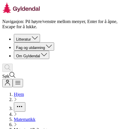
Navigasjon: Pil høyre/venstre mellom menyer, Enter for å åpne,
Escape for å lukke.
Litteratur
Fag og utdanning
Om Gyldendal
Søk
Hjem
Matematikk