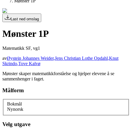
Mønster 1P
Last ned omslag
Mønster 1P
Matematikk SF, vg1
av
Øystein Johannes Weider
,
Jens Christian Lothe Opdahl
,
Knut
Skrindo
,
Tove Kalvø
Mønster skaper matematikkforståelse og hjelper elevene å se
sammenhenger i faget.
Målform
Bokmål
Nynorsk
Velg utgave