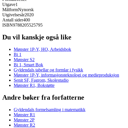
Utgave
1
Målform
Nynorsk
Utgivelsesår
2020
Antall sider
400
ISBN
9788205525795
Du vil kanskje også like
Mønster 1P-Y, HO, Arbeidsbok
Bi 1
Mønster S2
Bi 1, Smart Bok
Gyldendals tabellar og formlar i fysikk
Mønster 1P-Y, informasjonsteknologi og medieproduksjon
Senit SF, Fagrom, Skolestudio
Mønster R1, Bokstøtte
Andre bøker fra forfatterne
Gyldendals formelsamling i matematikk
Mønster R1
Mønster 2P
Mønster R2