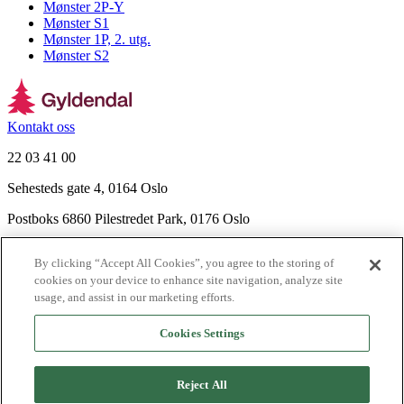
Mønster 2P-Y
Mønster S1
Mønster 1P, 2. utg.
Mønster S2
Kontakt oss
22 03 41 00
Sehesteds gate 4, 0164 Oslo
Postboks 6860 Pilestredet Park, 0176 Oslo
Finn frem
By clicking “Accept All Cookies”, you agree to the storing of
Nyhetsbrev
cookies on your device to enhance site navigation, analyze site
Ledige stillinger
usage, and assist in our marketing efforts.
Send inn manus
Cookies Settings
Om Gyldendal
Support
Reject All
Presse