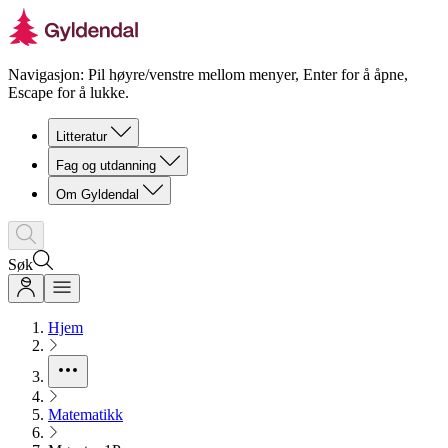
Navigasjon: Pil høyre/venstre mellom menyer, Enter for å åpne,
Escape for å lukke.
Litteratur
Fag og utdanning
Om Gyldendal
Søk
Hjem
Matematikk