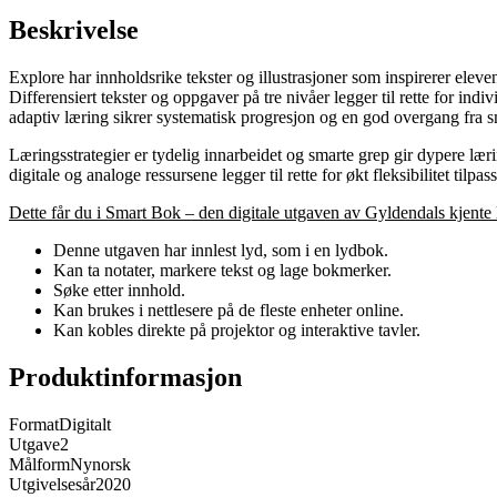
Beskrivelse
Explore har innholdsrike tekster og illustrasjoner som inspirerer elev
Differensiert tekster og oppgaver på tre nivåer legger til rette for in
adaptiv læring sikrer systematisk progresjon og en god overgang fra s
Læringsstrategier er tydelig innarbeidet og smarte grep gir dypere lær
digitale og analoge ressursene legger til rette for økt fleksibilitet tilpa
Dette får du i Smart Bok – den digitale utgaven av Gyldendals kjente
Denne utgaven har innlest lyd, som i en lydbok.
Kan ta notater, markere tekst og lage bokmerker.
Søke etter innhold.
Kan brukes i nettlesere på de fleste enheter online.
Kan kobles direkte på projektor og interaktive tavler.
Produktinformasjon
Format
Digitalt
Utgave
2
Målform
Nynorsk
Utgivelsesår
2020