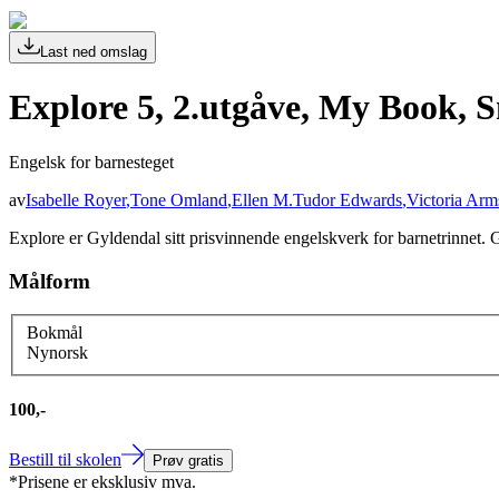
Last ned omslag
Explore 5, 2.utgåve, My Book, 
Engelsk for barnesteget
av
Isabelle Royer
,
Tone Omland
,
Ellen M.Tudor Edwards
,
Victoria Arm
Explore er Gyldendal sitt prisvinnende engelskverk for barnetrinnet. 
Målform
Bokmål
Nynorsk
100,-
Bestill til skolen
Prøv gratis
*Prisene er eksklusiv mva.