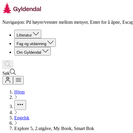
Navigasjon: Pil høyre/venstre mellom menyer, Enter for å åpne, Escap
Litteratur
Fag og utdanning
Om Gyldendal
Søk
Hjem
Engelsk
Explore 5, 2.utgåve, My Book, Smart Bok