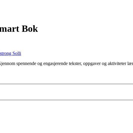
Smart Bok
strong Solli
Gjennom spennende og engasjerende tekster, oppgaver og aktiviteter lære