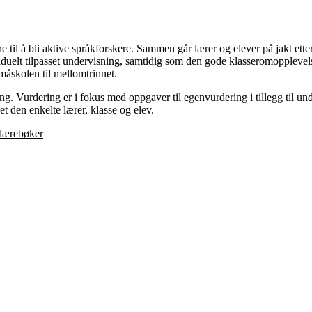
ene til å bli aktive språkforskere. Sammen går lærer og elever på jakt 
dividuelt tilpasset undervisning, samtidig som den gode klasseromopplevel
måskolen til mellomtrinnet.
ing. Vurdering er i fokus med oppgaver til egenvurdering i tillegg til u
sset den enkelte lærer, klasse og elev.
 lærebøker