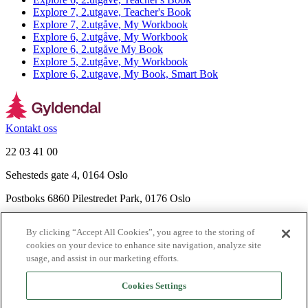
Explore 7, 2.utgave, Teacher's Book
Explore 7, 2.utgåve, My Workbook
Explore 6, 2.utgåve, My Workbook
Explore 6, 2.utgåve My Book
Explore 5, 2.utgåve, My Workbook
Explore 6, 2.utgave, My Book, Smart Bok
Kontakt oss
22 03 41 00
Sehesteds gate 4, 0164 Oslo
Postboks 6860 Pilestredet Park, 0176 Oslo
Finn frem
By clicking “Accept All Cookies”, you agree to the storing of
Nyhetsbrev
cookies on your device to enhance site navigation, analyze site
Ledige stillinger
usage, and assist in our marketing efforts.
Send inn manus
Cookies Settings
Om Gyldendal