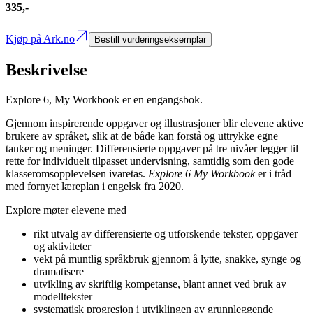
335,-
Kjøp på Ark.no
Bestill vurderingseksemplar
Beskrivelse
Explore 6, My Workbook er en engangsbok.
Gjennom inspirerende oppgaver og illustrasjoner blir elevene aktive
brukere av språket, slik at de både kan forstå og uttrykke egne
tanker og meninger. Differensierte oppgaver på tre nivåer legger til
rette for individuelt tilpasset undervisning, samtidig som den gode
klasseromsopplevelsen ivaretas.
Explore 6 My Workbook
er i tråd
med fornyet læreplan i engelsk fra 2020.
Explore møter elevene med
rikt utvalg av differensierte og utforskende tekster, oppgaver
og aktiviteter
vekt på muntlig språkbruk gjennom å lytte, snakke, synge og
dramatisere
utvikling av skriftlig kompetanse, blant annet ved bruk av
modelltekster
systematisk progresjon i utviklingen av grunnleggende