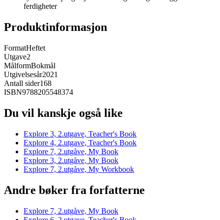
ferdigheter
Produktinformasjon
Format
Heftet
Utgave
2
Målform
Bokmål
Utgivelsesår
2021
Antall sider
168
ISBN
9788205548374
Du vil kanskje også like
Explore 3, 2.utgave, Teacher's Book
Explore 4, 2.utgave, Teacher's Book
Explore 7, 2.utgåve, My Book
Explore 3, 2.utgåve, My Book
Explore 7, 2.utgåve, My Workbook
Andre bøker fra forfatterne
Explore 7, 2.utgåve, My Book
Explore 6, 2.utgave, Teacher's Book