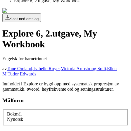
Explore 6, 2.utgave, My Workbook
Last ned omslag
Explore 6, 2.utgave, My
Workbook
Engelsk for barnetrinnet
av
Tone Omland
,
Isabelle Royer
,
Victoria Armstrong Solli
,
Ellen
M.Tudor Edwards
Innholdet i Explore er bygd opp med systematisk progresjon av
grammatikk, øveord, høyfrekvente ord og setningsstrukturer.
Målform
Bokmål
Nynorsk