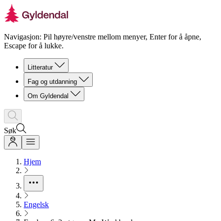
Navigasjon: Pil høyre/venstre mellom menyer, Enter for å åpne,
Escape for å lukke.
Litteratur
Fag og utdanning
Om Gyldendal
Søk
Hjem
Engelsk