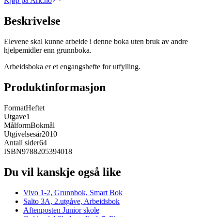
Kjøp på Ark.no
Beskrivelse
Elevene skal kunne arbeide i denne boka uten bruk av andre
hjelpemidler enn grunnboka.
Arbeidsboka er et engangshefte for utfylling.
Produktinformasjon
Format
Heftet
Utgave
1
Målform
Bokmål
Utgivelsesår
2010
Antall sider
64
ISBN
9788205394018
Du vil kanskje også like
Vivo 1-2, Grunnbok, Smart Bok
Salto 3A, 2.utgåve, Arbeidsbok
Aftenposten Junior skole