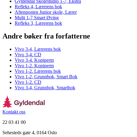
Gyldendal Skolestudio 1-7, Ekstra
Refleks 4, Lærerens bok
Aftenposten Junior skole, Lærer
Multi 1-7 Smart Øving
Refleks 3, Lærerens bok
Andre bøker fra forfatterne
Vivo 3-4, Lærerens bok
Vivo 3-4. CD
Vivo 3-4. Kopiperm
Vivo 1-2. Kopiperm
Vivo 1-2. Lærerens bok
Vivo 1-2, Grunnbok, Smart Bok
Vivo 1-2. CD
Vivo 3-4, Grunnbok, Smartbok
Kontakt oss
22 03 41 00
Sehesteds gate 4, 0164 Oslo