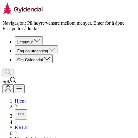
Navigasjon: Pil høyre/venstre mellom menyer, Enter for å åpne,
Escape for å lukke.
Litteratur
Fag og utdanning
Om Gyldendal
Søk
Hjem
KRLE