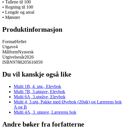
• Tallene til 100
• Regning til 100
• Lengde og areal
• Mønster
Produktinformasjon
Format
Heftet
Utgave
4
Målform
Nynorsk
Utgivelsesår
2026
ISBN
9788205616059
Du vil kanskje også like
Multi 1B, 4. utg., Elevbok
Multi 7B, 3.utgave, Elevbok
Multi 6A, 3.utgåve, Elevbok
Multi 4, 3.utg. Pakke med Øvebok (20stk) og Lærerens bok
A og B
Multi 4A, 3. utgave, Lærerens bok
Andre bøker fra forfatterne