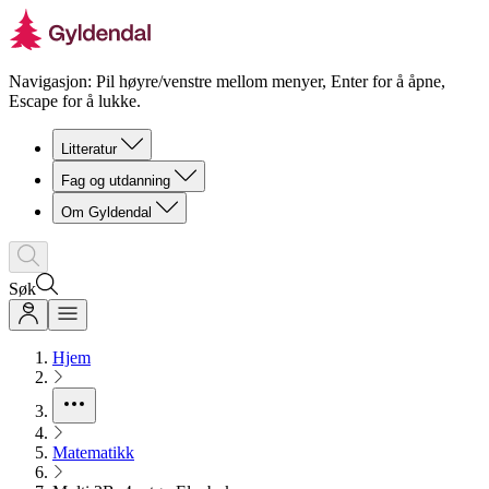
Navigasjon: Pil høyre/venstre mellom menyer, Enter for å åpne,
Escape for å lukke.
Litteratur
Fag og utdanning
Om Gyldendal
Søk
Hjem
Matematikk