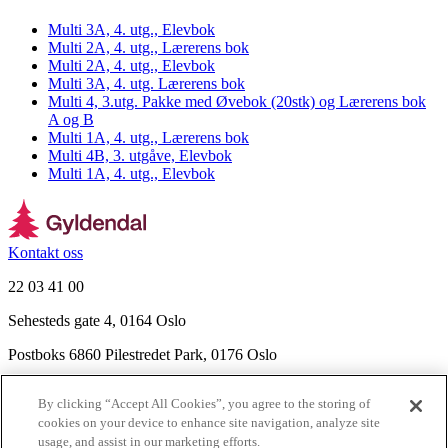
Multi 3A, 4. utg., Elevbok
Multi 2A, 4. utg., Lærerens bok
Multi 2A, 4. utg., Elevbok
Multi 3A, 4. utg. Lærerens bok
Multi 4, 3.utg. Pakke med Øvebok (20stk) og Lærerens bok
A og B
Multi 1A, 4. utg., Lærerens bok
Multi 4B, 3. utgåve, Elevbok
Multi 1A, 4. utg., Elevbok
Kontakt oss
22 03 41 00
Sehesteds gate 4, 0164 Oslo
Postboks 6860 Pilestredet Park, 0176 Oslo
Finn frem
By clicking “Accept All Cookies”, you agree to the storing of
Nyhetsbrev
cookies on your device to enhance site navigation, analyze site
Ledige stillinger
usage, and assist in our marketing efforts.