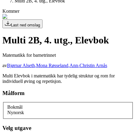
Multi 2B, 4. utg., Elevbok
Kommer
Last ned omslag
Multi 2B, 4. utg., Elevbok
Matematikk for barnetrinnet
av
Bjørnar Alseth
,
Mona Røsseland
,
Ann-Christin Arnås
Multi Elevbok i matematikk har tydelig struktur og rom for
individuell øving og repetisjon.
Målform
Bokmål
Nynorsk
Velg utgave