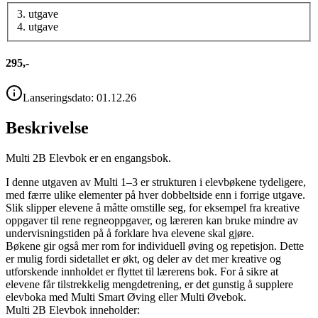
3. utgave
4. utgave
295,-
Lanseringsdato:
01.12.26
Beskrivelse
Multi 2B Elevbok er en engangsbok.
I denne utgaven av Multi 1–3 er strukturen i elevbøkene tydeligere,
med færre ulike elementer på hver dobbeltside enn i forrige utgave.
Slik slipper elevene å måtte omstille seg, for eksempel fra kreative
oppgaver til rene regneoppgaver, og læreren kan bruke mindre av
undervisningstiden på å forklare hva elevene skal gjøre.
Bøkene gir også mer rom for individuell øving og repetisjon. Dette
er mulig fordi sidetallet er økt, og deler av det mer kreative og
utforskende innholdet er flyttet til lærerens bok. For å sikre at
elevene får tilstrekkelig mengdetrening, er det gunstig å supplere
elevboka med Multi Smart Øving eller Multi Øvebok.
Multi 2B Elevbok inneholder: