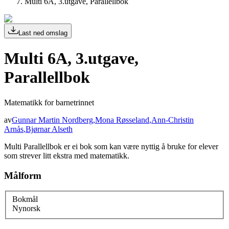
Multi 6A, 3.utgave, Parallellbok
Last ned omslag
Multi 6A, 3.utgave,
Parallellbok
Matematikk for barnetrinnet
av
Gunnar Martin Nordberg
,
Mona Røsseland
,
Ann-Christin
Arnås
,
Bjørnar Alseth
Multi Parallellbok er ei bok som kan være nyttig å bruke for elever
som strever litt ekstra med matematikk.
Målform
Bokmål
Nynorsk