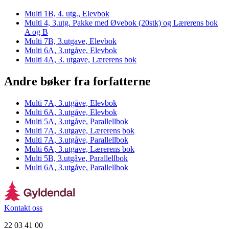
Multi 1B, 4. utg., Elevbok
Multi 4, 3.utg. Pakke med Øvebok (20stk) og Lærerens bok
A og B
Multi 7B, 3.utgave, Elevbok
Multi 6A, 3.utgåve, Elevbok
Multi 4A, 3. utgave, Lærerens bok
Andre bøker fra forfatterne
Multi 7A, 3.utgåve, Elevbok
Multi 6A, 3.utgåve, Elevbok
Multi 5A, 3.utgåve, Parallellbok
Multi 7A, 3.utgave, Lærerens bok
Multi 7A, 3.utgåve, Parallellbok
Multi 6A, 3.utgave, Lærerens bok
Multi 5B, 3.utgåve, Parallellbok
Multi 6A, 3.utgåve, Parallellbok
Kontakt oss
22 03 41 00