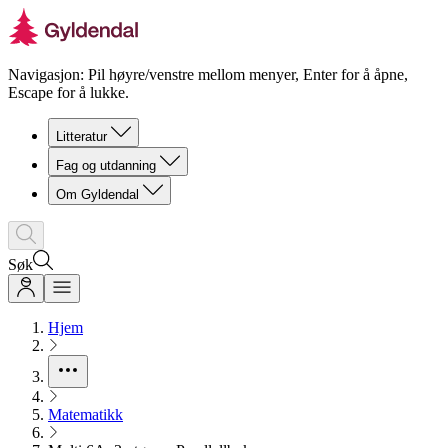
Navigasjon: Pil høyre/venstre mellom menyer, Enter for å åpne,
Escape for å lukke.
Litteratur
Fag og utdanning
Om Gyldendal
Søk
Hjem
Matematikk