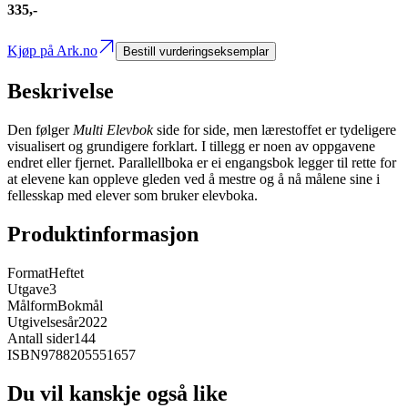
335,-
Kjøp på Ark.no
Bestill vurderingseksemplar
Beskrivelse
Den følger
Multi Elevbok
side for side, men lærestoffet er tydeligere
visualisert og grundigere forklart. I tillegg er noen av oppgavene
endret eller fjernet. Parallellboka er ei engangsbok legger til rette for
at elevene kan oppleve gleden ved å mestre og å nå målene sine i
fellesskap med elever som bruker elevboka.
Produktinformasjon
Format
Heftet
Utgave
3
Målform
Bokmål
Utgivelsesår
2022
Antall sider
144
ISBN
9788205551657
Du vil kanskje også like