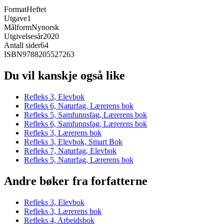
Format
Heftet
Utgave
1
Målform
Nynorsk
Utgivelsesår
2020
Antall sider
64
ISBN
9788205527263
Du vil kanskje også like
Refleks 3, Elevbok
Refleks 6, Naturfag, Lærerens bok
Refleks 5, Samfunnsfag, Lærerens bok
Refleks 6, Samfunnsfag, Lærerens bok
Refleks 3, Lærerens bok
Refleks 3, Elevbok, Smart Bok
Refleks 7, Naturfag, Elevbok
Refleks 5, Naturfag, Lærerens bok
Andre bøker fra forfatterne
Refleks 3, Elevbok
Refleks 3, Lærerens bok
Refleks 4, Arbeidsbok