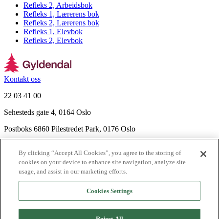
Refleks 2, Arbeidsbok
Refleks 1, Lærerens bok
Refleks 2, Lærerens bok
Refleks 1, Elevbok
Refleks 2, Elevbok
Kontakt oss
22 03 41 00
Sehesteds gate 4, 0164 Oslo
Postboks 6860 Pilestredet Park, 0176 Oslo
Finn frem
By clicking “Accept All Cookies”, you agree to the storing of
Nyhetsbrev
cookies on your device to enhance site navigation, analyze site
Ledige stillinger
usage, and assist in our marketing efforts.
Send inn manus
Cookies Settings
Om Gyldendal
Support
Reject All