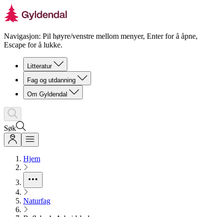
Navigasjon: Pil høyre/venstre mellom menyer, Enter for å åpne,
Escape for å lukke.
Litteratur
Fag og utdanning
Om Gyldendal
Søk
Hjem
Naturfag