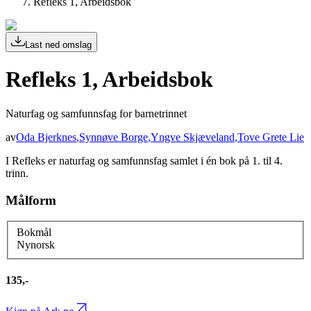
Refleks 1, Arbeidsbok
Last ned omslag
Refleks 1, Arbeidsbok
Naturfag og samfunnsfag for barnetrinnet
av
Oda Bjerknes
,
Synnøve Borge
,
Yngve Skjæveland
,
Tove Grete Lie
I Refleks er naturfag og samfunnsfag samlet i én bok på 1. til 4.
trinn.
Målform
Bokmål
Nynorsk
135,-