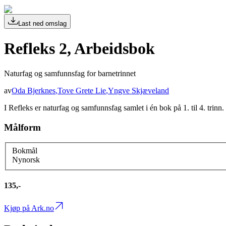
Last ned omslag
Refleks 2, Arbeidsbok
Naturfag og samfunnsfag for barnetrinnet
av
Oda Bjerknes
,
Tove Grete Lie
,
Yngve Skjæveland
I Refleks er naturfag og samfunnsfag samlet i én bok på 1. til 4. trinn.
Målform
Bokmål
Nynorsk
135,-
Kjøp på Ark.no