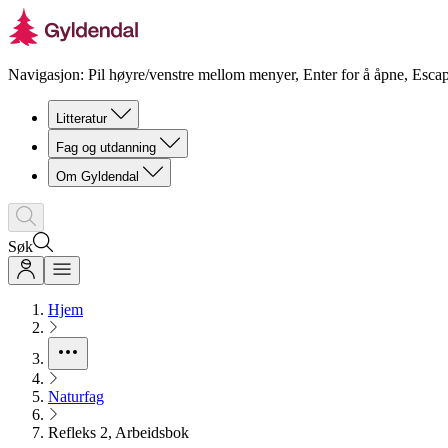
Navigasjon: Pil høyre/venstre mellom menyer, Enter for å åpne, Escap
Litteratur
Fag og utdanning
Om Gyldendal
Søk
Hjem
Naturfag
Refleks 2, Arbeidsbok