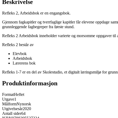
Beskrivelse
Refleks 2, Arbeidsbok er en engangsbok.
Gjennom fagkapitler og tverrfaglige kapitler får elevene oppdage sammen
grunnleggende fagbegreper fra første stund.
Refleks 2 Arbeidsbok inneholder varierte og morsomme oppgaver til al
Refleks 2 består av
Elevbok
Arbeidsbok
Lærerens bok
Refleks 1-7 er en del av Skolestudio, et digitalt læringsmiljø for gr
Produktinformasjon
Format
Heftet
Utgave
1
Målform
Nynorsk
Utgivelsesår
2020
Antall sider
64