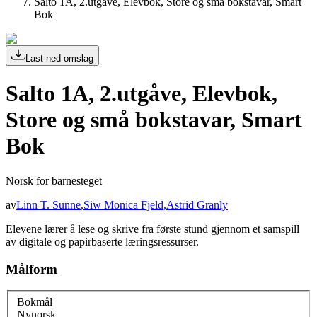
Salto 1A, 2.utgåve, Elevbok, Store og små bokstavar, Smart
Bok
Last ned omslag
Salto 1A, 2.utgåve, Elevbok,
Store og små bokstavar, Smart
Bok
Norsk for barnesteget
av
Linn T. Sunne
,
Siw Monica Fjeld
,
Astrid Granly
Elevene lærer å lese og skrive fra første stund gjennom et samspill
av digitale og papirbaserte læringsressurser.
Målform
Bokmål
Nynorsk