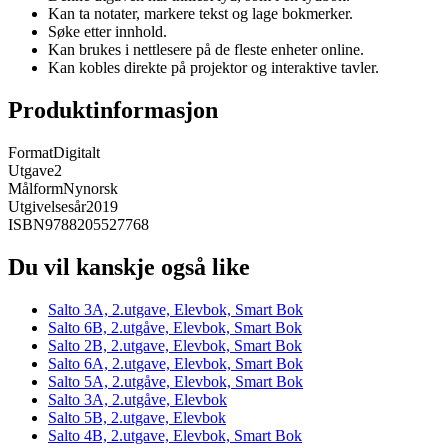
Kan ta notater, markere tekst og lage bokmerker.
Søke etter innhold.
Kan brukes i nettlesere på de fleste enheter online.
Kan kobles direkte på projektor og interaktive tavler.
Produktinformasjon
Format
Digitalt
Utgave
2
Målform
Nynorsk
Utgivelsesår
2019
ISBN
9788205527768
Du vil kanskje også like
Salto 3A, 2.utgave, Elevbok, Smart Bok
Salto 6B, 2.utgåve, Elevbok, Smart Bok
Salto 2B, 2.utgave, Elevbok, Smart Bok
Salto 6A, 2.utgave, Elevbok, Smart Bok
Salto 5A, 2.utgåve, Elevbok, Smart Bok
Salto 3A, 2.utgåve, Elevbok
Salto 5B, 2.utgave, Elevbok
Salto 4B, 2.utgave, Elevbok, Smart Bok