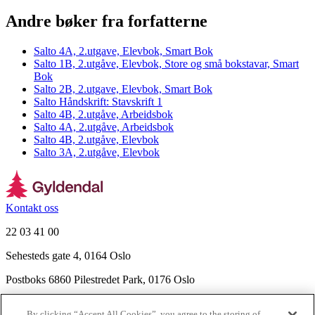
Andre bøker fra forfatterne
Salto 4A, 2.utgave, Elevbok, Smart Bok
Salto 1B, 2.utgåve, Elevbok, Store og små bokstavar, Smart
Bok
Salto 2B, 2.utgave, Elevbok, Smart Bok
Salto Håndskrift: Stavskrift 1
Salto 4B, 2.utgåve, Arbeidsbok
Salto 4A, 2.utgåve, Arbeidsbok
Salto 4B, 2.utgåve, Elevbok
Salto 3A, 2.utgåve, Elevbok
Kontakt oss
22 03 41 00
Sehesteds gate 4, 0164 Oslo
Postboks 6860 Pilestredet Park, 0176 Oslo
Finn frem
By clicking “Accept All Cookies”, you agree to the storing of