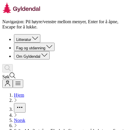
Navigasjon: Pil høyre/venstre mellom menyer, Enter for å åpne,
Escape for å lukke.
Litteratur
Fag og utdanning
Om Gyldendal
Søk
Hjem
Norsk