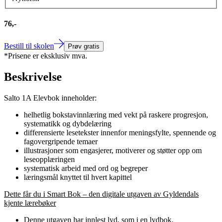
76,-
Bestill til skolen
Prøv gratis
*Prisene er eksklusiv mva.
Beskrivelse
Salto 1A Elevbok inneholder:
helhetlig bokstavinnlæring med vekt på raskere progresjon,
systematikk og dybdelæring
differensierte lesetekster innenfor meningsfylte, spennende og
fagovergripende temaer
illustrasjoner som engasjerer, motiverer og støtter opp om
leseopplæringen
systematisk arbeid med ord og begreper
læringsmål knyttet til hvert kapittel
Dette får du i Smart Bok – den digitale utgaven av Gyldendals
kjente lærebøker
Denne utgaven har innlest lyd, som i en lydbok.