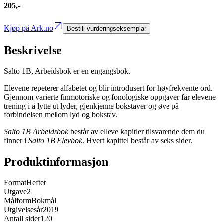
205,-
Kjøp på Ark.no
Bestill vurderingseksemplar
Beskrivelse
Salto 1B, Arbeidsbok er en engangsbok.
Elevene repeterer alfabetet og blir introdusert for høyfrekvente ord.
Gjennom varierte finmotoriske og fonologiske oppgaver får elevene
trening i å lytte ut lyder, gjenkjenne bokstaver og øve på
forbindelsen mellom lyd og bokstav.
Salto 1B Arbeidsbok
består av elleve kapitler tilsvarende dem du
finner i
Salto 1B Elevbok
. Hvert kapittel består av seks sider.
Produktinformasjon
Format
Heftet
Utgave
2
Målform
Bokmål
Utgivelsesår
2019
Antall sider
120