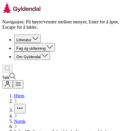
Navigasjon: Pil høyre/venstre mellom menyer, Enter for å åpne,
Escape for å lukke.
Litteratur
Fag og utdanning
Om Gyldendal
Søk
Hjem
Norsk