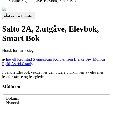
Salto 2A, 2.utgåve, Elevbok, Smart Bok
Last ned omslag
Salto 2A, 2.utgåve, Elevbok,
Smart Bok
Norsk for barnesteget
av
Ingvill Krogstad Svanes
,
Kari Kolbjørnsen Bjerke
,
Siw Monica
Fjeld
,
Astrid Granly
I Salto 2 Elevbok vektlegges den videre utviklingen av elevenes
leseforståelse og leseglede.
Målform
Bokmål
Nynorsk