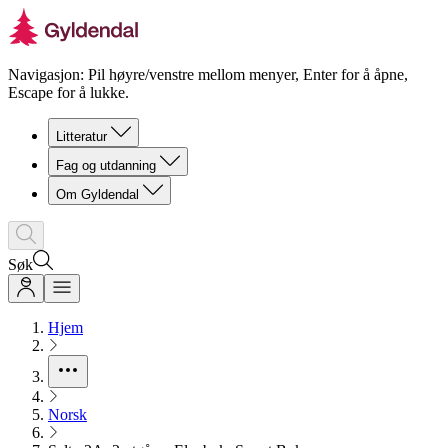
Navigasjon: Pil høyre/venstre mellom menyer, Enter for å åpne,
Escape for å lukke.
Litteratur
Fag og utdanning
Om Gyldendal
Søk
Hjem
Norsk