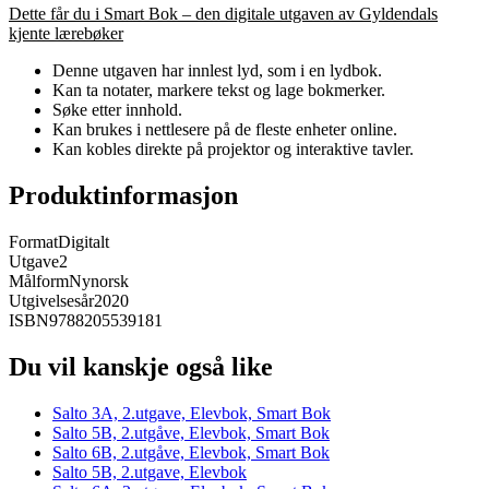
Dette får du i Smart Bok – den digitale utgaven av Gyldendals
kjente lærebøker
Denne utgaven har innlest lyd, som i en lydbok.
Kan ta notater, markere tekst og lage bokmerker.
Søke etter innhold.
Kan brukes i nettlesere på de fleste enheter online.
Kan kobles direkte på projektor og interaktive tavler.
Produktinformasjon
Format
Digitalt
Utgave
2
Målform
Nynorsk
Utgivelsesår
2020
ISBN
9788205539181
Du vil kanskje også like
Salto 3A, 2.utgave, Elevbok, Smart Bok
Salto 5B, 2.utgåve, Elevbok, Smart Bok
Salto 6B, 2.utgåve, Elevbok, Smart Bok
Salto 5B, 2.utgave, Elevbok