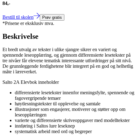
84,-
Bestill til skolen
Prøv gratis
*Prisene er eksklusiv mva.
Beskrivelse
Et bredt utvalg av tekster i ulike sjangre sikrer en variert og
spennende leseopplæring, og gjennom differensierte lesetekster på
tre nivåer får elevene tematisk interessante utfordringer på sitt nivå.
De grunnleggende ferdighetene blir integrert på en god og helhetlig
måte i læreverket.
Salto 2A Elevbok inneholder
differensierte lesetekster innenfor meningsfylte, spennende og
fagovergripende temaer
høytlesningstekster til opplevelse og samtale
illustrasjoner som engasjerer, motiverer og støtter opp om
leseopplæringen
varierte og differensierte skriveoppgaver med modelltekster
innføring i Saltos lure leseknep
systematisk arbeid med ord og begreper