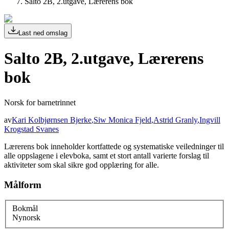
Salto 2B, 2.utgave, Lærerens bok
Last ned omslag
Salto 2B, 2.utgave, Lærerens
bok
Norsk for barnetrinnet
av
Kari Kolbjørnsen Bjerke
,
Siw Monica Fjeld
,
Astrid Granly
,
Ingvill
Krogstad Svanes
Lærerens bok inneholder kortfattede og systematiske veiledninger til
alle oppslagene i elevboka, samt et stort antall varierte forslag til
aktiviteter som skal sikre god opplæring for alle.
Målform
Bokmål
Nynorsk