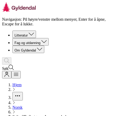
Navigasjon: Pil høyre/venstre mellom menyer, Enter for å åpne,
Escape for å lukke.
Litteratur
Fag og utdanning
Om Gyldendal
Søk
Hjem
Norsk