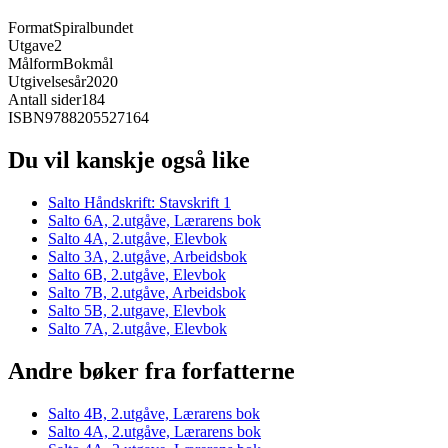
Format
Spiralbundet
Utgave
2
Målform
Bokmål
Utgivelsesår
2020
Antall sider
184
ISBN
9788205527164
Du vil kanskje også like
Salto Håndskrift: Stavskrift 1
Salto 6A, 2.utgåve, Lærarens bok
Salto 4A, 2.utgåve, Elevbok
Salto 3A, 2.utgåve, Arbeidsbok
Salto 6B, 2.utgåve, Elevbok
Salto 7B, 2.utgåve, Arbeidsbok
Salto 5B, 2.utgave, Elevbok
Salto 7A, 2.utgåve, Elevbok
Andre bøker fra forfatterne
Salto 4B, 2.utgåve, Lærarens bok
Salto 4A, 2.utgåve, Lærarens bok