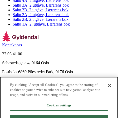
Salto 4A, 2.utgave, Lærerens bok
Salto 3A, 2.utgåve, Lærarens bok
Salto 3B, 2.utgåve, Lærerens bok
Salto 2A, 2.utgåve, Lærarens bok
Salto 2B, 2.utgåve, Lærarens bok
Salto 1A, 2. utgåve, Lærarens bok
Kontakt oss
22 03 41 00
Sehesteds gate 4, 0164 Oslo
Postboks 6860 Pilestredet Park, 0176 Oslo
Finn frem
By clicking “Accept All Cookies”, you agree to the storing of
Nyhetsbrev
cookies on your device to enhance site navigation, analyze site
Ledige stillinger
usage, and assist in our marketing efforts.
Send inn manus
Cookies Settings
Om Gyldendal
Support