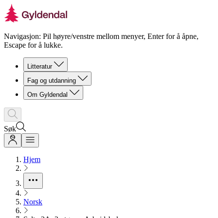
Navigasjon: Pil høyre/venstre mellom menyer, Enter for å åpne,
Escape for å lukke.
Litteratur
Fag og utdanning
Om Gyldendal
Søk
Hjem
Norsk