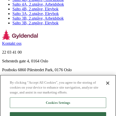
Salto 4A, 2.utgåve, Arbeidsbok
Salto 4B, 2.utgåve, Elevbok
Salto 3A, 2.utgåve, Elevbok
Salto 3B, 2.utgåve, Arbeidsbok
Salto 3B, 2.utgåve, Elevbok
Kontakt oss
22 03 41 00
Sehesteds gate 4, 0164 Oslo
Postboks 6860 Pilestredet Park, 0176 Oslo
Finn frem
By clicking “Accept All Cookies”, you agree to the storing of
Nyhetsbrev
cookies on your device to enhance site navigation, analyze site
Ledige stillinger
usage, and assist in our marketing efforts.
Send inn manus
Cookies Settings
Om Gyldendal
Support