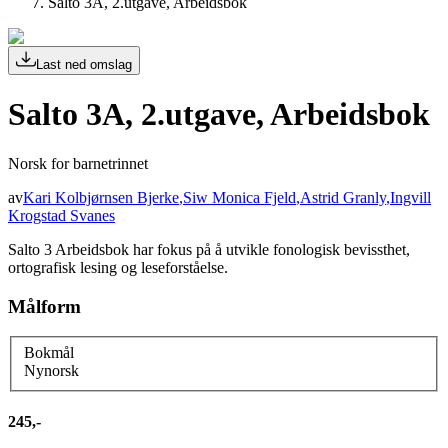
Salto 3A, 2.utgave, Arbeidsbok
Last ned omslag
Salto 3A, 2.utgave, Arbeidsbok
Norsk for barnetrinnet
av
Kari Kolbjørnsen Bjerke
,
Siw Monica Fjeld
,
Astrid Granly
,
Ingvill
Krogstad Svanes
Salto 3 Arbeidsbok har fokus på å utvikle fonologisk bevissthet,
ortografisk lesing og leseforståelse.
Målform
Bokmål
Nynorsk
245,-