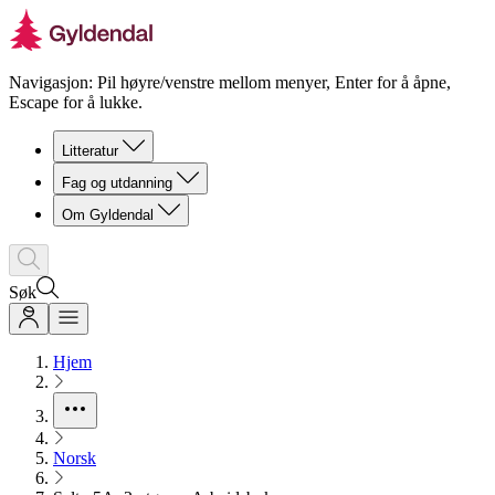
Navigasjon: Pil høyre/venstre mellom menyer, Enter for å åpne,
Escape for å lukke.
Litteratur
Fag og utdanning
Om Gyldendal
Søk
Hjem
Norsk