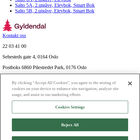
Salto 5A, 2.utgåve, Elevbok, Smart Bok
Salto 5B, 2.utgåve, Elevbok, Smart Bok
Kontakt oss
22 03 41 00
Sehesteds gate 4, 0164 Oslo
Postboks 6860 Pilestredet Park, 0176 Oslo
Finn frem
By clicking “Accept All Cookies”, you agree to the storing of
Nyhetsbrev
cookies on your device to enhance site navigation, analyze site
Ledige stillinger
usage, and assist in our marketing efforts.
Send inn manus
Cookies Settings
Om Gyldendal
Support
Reject All
Presse
Agency