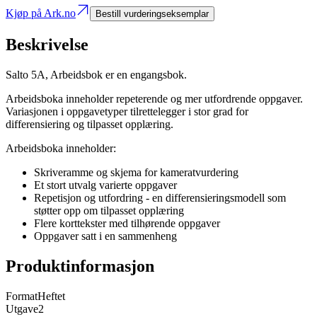
Kjøp på Ark.no
Bestill vurderingseksemplar
Beskrivelse
Salto 5A, Arbeidsbok er en engangsbok.
Arbeidsboka inneholder repeterende og mer utfordrende oppgaver.
Variasjonen i oppgavetyper tilrettelegger i stor grad for
differensiering og tilpasset opplæring.
Arbeidsboka inneholder:
Skriveramme og skjema for kameratvurdering
Et stort utvalg varierte oppgaver
Repetisjon og utfordring - en differensieringsmodell som
støtter opp om tilpasset opplæring
Flere korttekster med tilhørende oppgaver
Oppgaver satt i en sammenheng
Produktinformasjon
Format
Heftet
Utgave
2