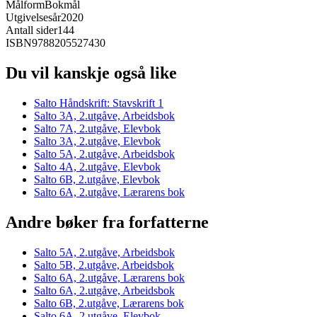
Målform
Bokmål
Utgivelsesår
2020
Antall sider
144
ISBN
9788205527430
Du vil kanskje også like
Salto Håndskrift: Stavskrift 1
Salto 3A, 2.utgåve, Arbeidsbok
Salto 7A, 2.utgåve, Elevbok
Salto 3A, 2.utgåve, Elevbok
Salto 5A, 2.utgåve, Arbeidsbok
Salto 4A, 2.utgåve, Elevbok
Salto 6B, 2.utgåve, Elevbok
Salto 6A, 2.utgåve, Lærarens bok
Andre bøker fra forfatterne
Salto 5A, 2.utgåve, Arbeidsbok
Salto 5B, 2.utgåve, Arbeidsbok
Salto 6A, 2.utgåve, Lærarens bok
Salto 6A, 2.utgåve, Arbeidsbok
Salto 6B, 2.utgåve, Lærarens bok
Salto 6A, 2.utgåve, Elevbok