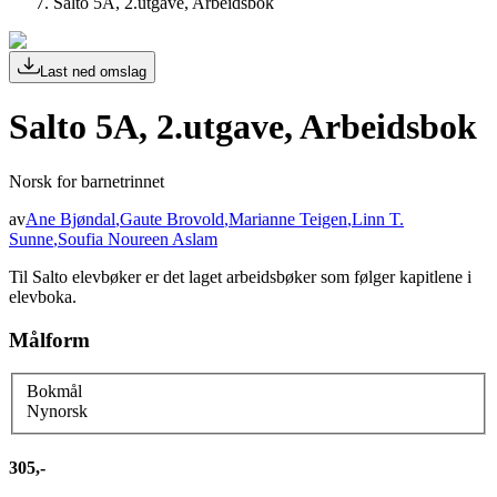
Salto 5A, 2.utgave, Arbeidsbok
Last ned omslag
Salto 5A, 2.utgave, Arbeidsbok
Norsk for barnetrinnet
av
Ane Bjøndal
,
Gaute Brovold
,
Marianne Teigen
,
Linn T.
Sunne
,
Soufia Noureen Aslam
Til Salto elevbøker er det laget arbeidsbøker som følger kapitlene i
elevboka.
Målform
Bokmål
Nynorsk
305,-