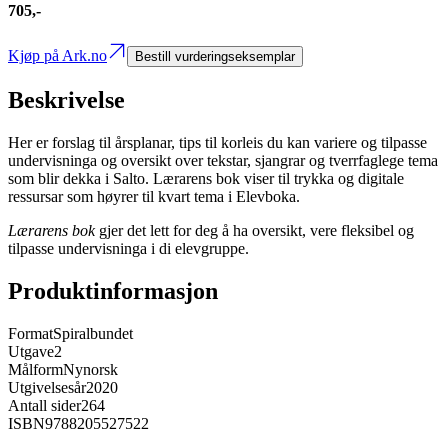
705,-
Kjøp på Ark.no
Bestill vurderingseksemplar
Beskrivelse
Her er forslag til årsplanar, tips til korleis du kan variere og tilpasse
undervisninga og oversikt over tekstar, sjangrar og tverrfaglege tema
som blir dekka i Salto. Lærarens bok viser til trykka og digitale
ressursar som høyrer til kvart tema i Elevboka.
Lærarens bok
gjer det lett for deg å ha oversikt, vere fleksibel og
tilpasse undervisninga i di elevgruppe.
Produktinformasjon
Format
Spiralbundet
Utgave
2
Målform
Nynorsk
Utgivelsesår
2020
Antall sider
264
ISBN
9788205527522