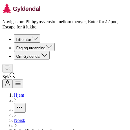
Navigasjon: Pil høyre/venstre mellom menyer, Enter for å åpne,
Escape for å lukke.
Litteratur
Fag og utdanning
Om Gyldendal
Søk
Hjem
Norsk