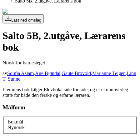
Salto 5B, 2.utgåve, Lærarens bok
Last ned omslag
Salto 5B, 2.utgåve, Lærarens
bok
Norsk for barnesteget
av
Soufia Aslam
,
Ane Bjøndal
,
Gaute Brovold
,
Marianne Teigen
,
Linn
T. Sunne
Lærarens bok følger Elevboka side for side, og er ei uunnverleg
støtte for både den ferske og erfarne læraren.
Målform
Bokmål
Nynorsk