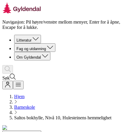
Navigasjon: Pil høyre/venstre mellom menyer, Enter for å åpne,
Escape for å lukke.
Litteratur
Fag og utdanning
Om Gyldendal
Søk
Hjem
Barneskole
Saltos bokhylle, Nivå 10, Hulesteinens hemmelighet