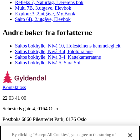
Refleks 7, Naturfag, Lærerens bok
Multi 7B, 3.utgave, Elevbok
Explore 3, 2.utgåve, My Book
Salto 6B, 2.utgåve, Elevbok
Andre bøker fra forfatterne
Saltos bokhylle, Nivå 10, Holesteinens hemmelegheit
Saltos bokhylle, Nivå 3-4, Pilotpiratane
Saltos bokhylle, Nivå 3-4, Kattekameratane
Saltos bokhylle, Nivå 5, Sara Sol
Kontakt oss
22 03 41 00
Sehesteds gate 4, 0164 Oslo
Postboks 6860 Pilestredet Park, 0176 Oslo
Finn frem
By clicking “Accept All Cookies”, you agree to the storing of