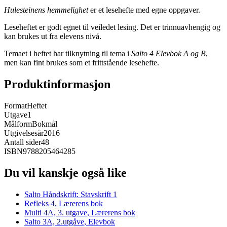
Hulesteinens hemmelighet
er et lesehefte med egne oppgaver.
Leseheftet er godt egnet til veiledet lesing. Det er trinnuavhengig og
kan brukes ut fra elevens nivå.
Temaet i heftet har tilknytning til tema i
Salto 4 Elevbok A og B
,
men kan fint brukes som et frittstående lesehefte.
Produktinformasjon
Format
Heftet
Utgave
1
Målform
Bokmål
Utgivelsesår
2016
Antall sider
48
ISBN
9788205464285
Du vil kanskje også like
Salto Håndskrift: Stavskrift 1
Refleks 4, Lærerens bok
Multi 4A, 3. utgave, Lærerens bok
Salto 3A, 2.utgåve, Elevbok