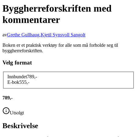
Byggherreforskriften med
kommentarer
av
Grethe Gullhaug
,
Kjetil Synsvoll Sangolt
Boken er et praktisk verktøy for alle som må forholde seg til
byggherreforskriften.
Velg format
Innbundet
789
,-
E-bok
555
,-
789,-
Utsolgt
Beskrivelse