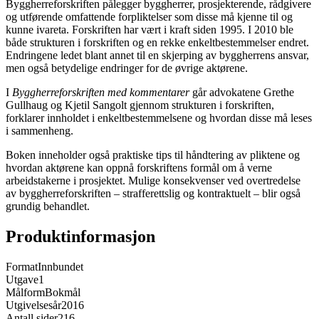
Byggherreforskriften pålegger byggherrer, prosjekterende, rådgivere
og utførende omfattende forpliktelser som disse må kjenne til og
kunne ivareta. Forskriften har vært i kraft siden 1995. I 2010 ble
både strukturen i forskriften og en rekke enkeltbestemmelser endret.
Endringene ledet blant annet til en skjerping av byggherrens ansvar,
men også betydelige endringer for de øvrige aktørene.
I
Byggherreforskriften med kommentarer
går advokatene Grethe
Gullhaug og Kjetil Sangolt gjennom strukturen i forskriften,
forklarer innholdet i enkeltbestemmelsene og hvordan disse må leses
i sammenheng.
Boken inneholder også praktiske tips til håndtering av pliktene og
hvordan aktørene kan oppnå forskriftens formål om å verne
arbeidstakerne i prosjektet. Mulige konsekvenser ved overtredelse
av byggherreforskriften – strafferettslig og kontraktuelt – blir også
grundig behandlet.
Produktinformasjon
Format
Innbundet
Utgave
1
Målform
Bokmål
Utgivelsesår
2016
Antall sider
216