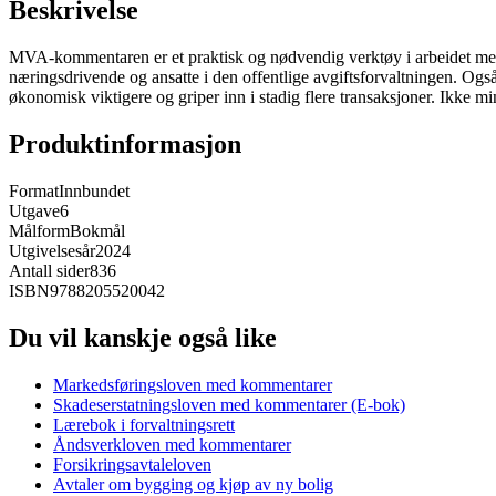
Beskrivelse
MVA-kommentaren er et praktisk og nødvendig verktøy i arbeidet med d
næringsdrivende og ansatte i den offentlige avgiftsforvaltningen. Også
økonomisk viktigere og griper inn i stadig flere transaksjoner. Ikke mi
Produktinformasjon
Format
Innbundet
Utgave
6
Målform
Bokmål
Utgivelsesår
2024
Antall sider
836
ISBN
9788205520042
Du vil kanskje også like
Markedsføringsloven med kommentarer
Skadeserstatningsloven med kommentarer (E-bok)
Lærebok i forvaltningsrett
Åndsverkloven med kommentarer
Forsikringsavtaleloven
Avtaler om bygging og kjøp av ny bolig