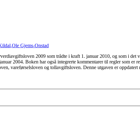
Kildal
,
Ole Gjems-Onstad
avgiftsloven 2009 som trådte i kraft 1. januar 2010, og som i det ves
nuar 2004. Boken har også integrerte kommentarer til regler som er rele
oven, vareførselsloven og tollavgiftsloven. Denne utgaven er oppdatert