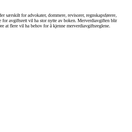
r særskilt for advokater, dommere, revisorer, regnskapsførere,
or avgiftsrett vil ha stor nytte av boken. Merverdiavgiften blir
re at flere vil ha behov for å kjenne merverdiavgiftsreglene.