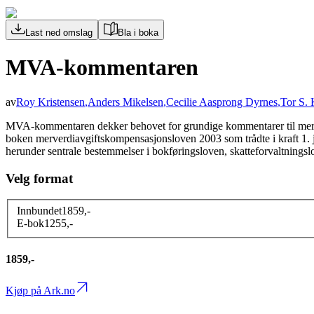
Last ned omslag
Bla i boka
MVA-kommentaren
av
Roy Kristensen
,
Anders Mikelsen
,
Cecilie Aasprong Dyrnes
,
Tor S. 
MVA-kommentaren dekker behovet for grundige kommentarer til merverdi
boken merverdiavgiftskompensasjonsloven 2003 som trådte i kraft 1. ja
herunder sentrale bestemmelser i bokføringsloven, skatteforvaltningsl
Velg format
Innbundet
1859
,-
E-bok
1255
,-
1859,-
Kjøp på Ark.no