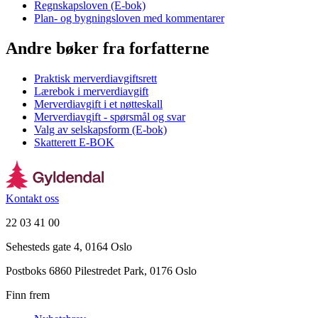
Regnskapsloven (E-bok)
Plan- og bygningsloven med kommentarer
Andre bøker fra forfatterne
Praktisk merverdiavgiftsrett
Lærebok i merverdiavgift
Merverdiavgift i et nøtteskall
Merverdiavgift - spørsmål og svar
Valg av selskapsform (E-bok)
Skatterett E-BOK
Kontakt oss
22 03 41 00
Sehesteds gate 4, 0164 Oslo
Postboks 6860 Pilestredet Park, 0176 Oslo
Finn frem