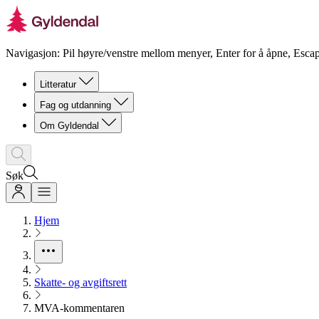
Navigasjon: Pil høyre/venstre mellom menyer, Enter for å åpne, Escap
Litteratur
Fag og utdanning
Om Gyldendal
Søk
Hjem
Skatte- og avgiftsrett
MVA-kommentaren