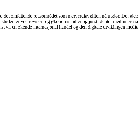
et omfattende rettsområdet som merverdiavgiften nå utgjør. Det gjelde
 studenter ved revisor- og økonomistudier og jusstudenter med interesse f
nst vil en økende internasjonal handel og den digitale utviklingen medfø