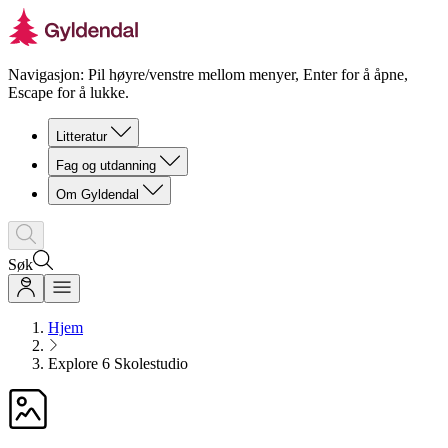
Navigasjon: Pil høyre/venstre mellom menyer, Enter for å åpne,
Escape for å lukke.
Litteratur
Fag og utdanning
Om Gyldendal
Søk
Hjem
Explore 6 Skolestudio