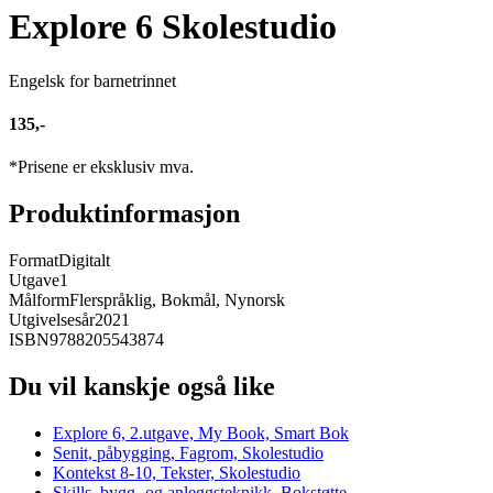
Explore 6 Skolestudio
Engelsk for barnetrinnet
135,-
*Prisene er eksklusiv mva.
Produktinformasjon
Format
Digitalt
Utgave
1
Målform
Flerspråklig, Bokmål, Nynorsk
Utgivelsesår
2021
ISBN
9788205543874
Du vil kanskje også like
Explore 6, 2.utgave, My Book, Smart Bok
Senit, påbygging, Fagrom, Skolestudio
Kontekst 8-10, Tekster, Skolestudio
Skills, bygg- og anleggsteknikk, Bokstøtte