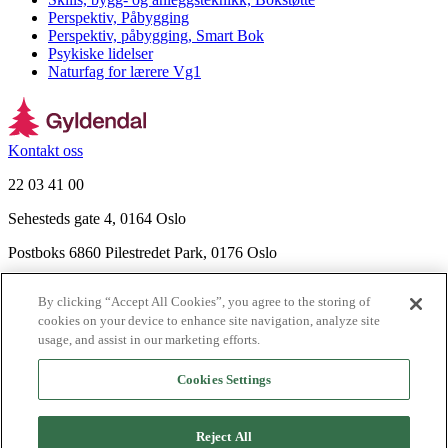
Perspektiv, Påbygging
Perspektiv, påbygging, Smart Bok
Psykiske lidelser
Naturfag for lærere Vg1
Kontakt oss
22 03 41 00
Sehesteds gate 4, 0164 Oslo
Postboks 6860 Pilestredet Park, 0176 Oslo
Finn frem
By clicking “Accept All Cookies”, you agree to the storing of
Nyhetsbrev
cookies on your device to enhance site navigation, analyze site
Ledige stillinger
usage, and assist in our marketing efforts.
Send inn manus
Cookies Settings
Om Gyldendal
Support
Reject All
Presse