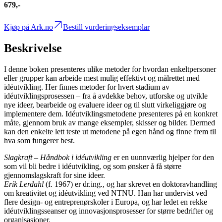
679,-
Kjøp på Ark.no
Bestill vurderingseksemplar
Beskrivelse
I denne boken presenteres ulike metoder for hvordan enkeltpersoner
eller grupper kan arbeide mest mulig effektivt og målrettet med
idéutvikling. Her finnes metoder for hvert stadium av
idéutviklingsprosessen – fra å avdekke behov, utforske og utvikle
nye ideer, bearbeide og evaluere ideer og til slutt virkeliggjøre og
implementere dem. Idéutviklingsmetodene presenteres på en konkret
måte, gjennom bruk av mange eksempler, skisser og bilder. Dermed
kan den enkelte lett teste ut metodene på egen hånd og finne frem til
hva som fungerer best.
Slagkraft – Håndbok i idéutvikling
er en uunnværlig hjelper for den
som vil bli bedre i idéutvikling, og som ønsker å få større
gjennomslagskraft for sine ideer.
Erik Lerdahl
(f. 1967) er dr.ing., og har skrevet en doktoravhandling
om kreativitet og idéutvikling ved NTNU. Han har undervist ved
flere design- og entreprenørskoler i Europa, og har ledet en rekke
idéutviklingsseanser og innovasjonsprosesser for større bedrifter og
organisasjoner.