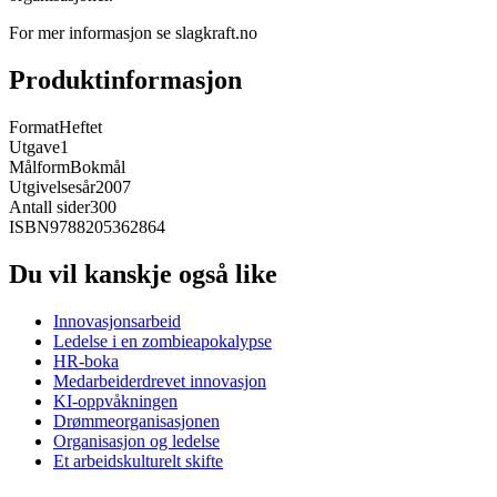
For mer informasjon se slagkraft.no
Produktinformasjon
Format
Heftet
Utgave
1
Målform
Bokmål
Utgivelsesår
2007
Antall sider
300
ISBN
9788205362864
Du vil kanskje også like
Innovasjonsarbeid
Ledelse i en zombieapokalypse
HR-boka
Medarbeiderdrevet innovasjon
KI-oppvåkningen
Drømmeorganisasjonen
Organisasjon og ledelse
Et arbeidskulturelt skifte