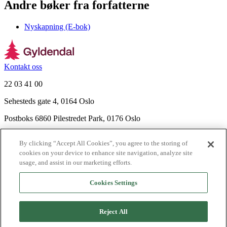
Andre bøker fra forfatterne
Nyskapning (E-bok)
Kontakt oss
22 03 41 00
Sehesteds gate 4, 0164 Oslo
Postboks 6860 Pilestredet Park, 0176 Oslo
Finn frem
By clicking “Accept All Cookies”, you agree to the storing of
Nyhetsbrev
cookies on your device to enhance site navigation, analyze site
Ledige stillinger
usage, and assist in our marketing efforts.
Send inn manus
Cookies Settings
Om Gyldendal
Support
Reject All
Presse
Agency