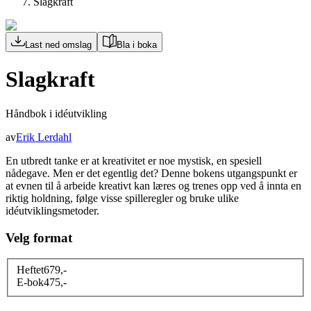
Slagkraft
Last ned omslag
Bla i boka
Slagkraft
Håndbok i idéutvikling
av
Erik Lerdahl
En utbredt tanke er at kreativitet er noe mystisk, en spesiell
nådegave. Men er det egentlig det? Denne bokens utgangspunkt er
at evnen til å arbeide kreativt kan læres og trenes opp ved å innta en
riktig holdning, følge visse spilleregler og bruke ulike
idéutviklingsmetoder.
Velg format
Heftet
679
,-
E-bok
475
,-