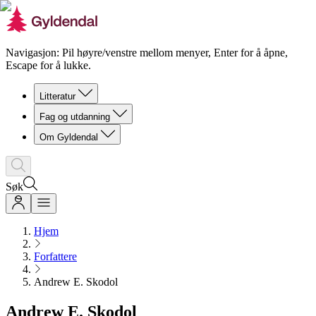
Navigasjon: Pil høyre/venstre mellom menyer, Enter for å åpne,
Escape for å lukke.
Litteratur
Fag og utdanning
Om Gyldendal
Søk
Hjem
Forfattere
Andrew E. Skodol
Andrew E. Skodol