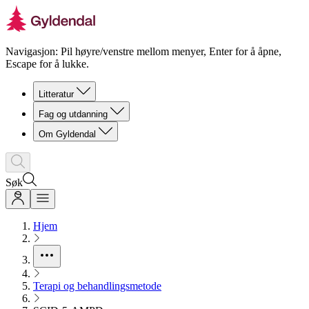
Navigasjon: Pil høyre/venstre mellom menyer, Enter for å åpne,
Escape for å lukke.
Litteratur
Fag og utdanning
Om Gyldendal
Søk
Hjem
Terapi og behandlingsmetode