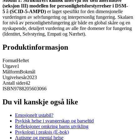
Modul 1: Strukturert klinisk intervju for den alternative
(seksjon III) modellen for personlighetsforstyrrelser i DSM-
5
â
(SCID-5-AMPD)
er laget spesifikt for den dimensjonelle
vurderingen av selvfungering og interpersonlig fungering. Skalaen
for nivå av personlighetsfungering gir både en global skåre og en
nyskapende, detaljert vurdering av alle fire domener for fungering
(Identitet, Selvstyring, Empati og Nærhet).
Produktinformasjon
Format
Heftet
Utgave
1
Målform
Bokmål
Utgivelsesår
2023
Antall sider
42
ISBN
9788205603066
Du vil kanskje også like
Emosjonelt ustabil?
Psykisk helse i svangerskap og barseltid
Refleksjoner omkring barns utvikling
Psykologi i praksis (E-bok)
Autisme og mental helse