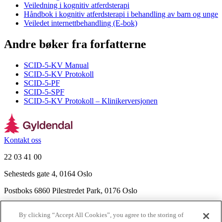
Veiledning i kognitiv atferdsterapi
Håndbok i kognitiv atferdsterapi i behandling av barn og unge
Veiledet internettbehandling (E-bok)
Andre bøker fra forfatterne
SCID-5-KV Manual
SCID-5-KV Protokoll
SCID-5-PF
SCID-5-SPF
SCID-5-KV Protokoll – Klinikerversjonen
Kontakt oss
22 03 41 00
Sehesteds gate 4, 0164 Oslo
Postboks 6860 Pilestredet Park, 0176 Oslo
Finn frem
By clicking “Accept All Cookies”, you agree to the storing of