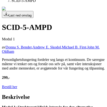
SCID-5-AMPD
Last ned omslag
SCID-5-AMPD
Modul 1
av
Donna S. Bender
,
Andrew E. Skodol
,
Michael B. First
,
John M.
Oldham
Personlighetsfungering fordeler seg langs et kontinuum. De særegne
måtene vi tenker om og forstår oss selv på, samt våre interaksjoner
med andre mennesker, er avgjørende for vår fungering og tilpasning.
299,-
Bestill her
Beskrivelse