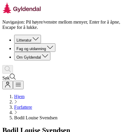
Navigasjon: Pil høyre/venstre mellom menyer, Enter for å åpne,
Escape for å lukke.
Litteratur
Fag og utdanning
Om Gyldendal
Søk
Hjem
Forfattere
Bodil Louise Svendsen
Bodil Louise Svendsen