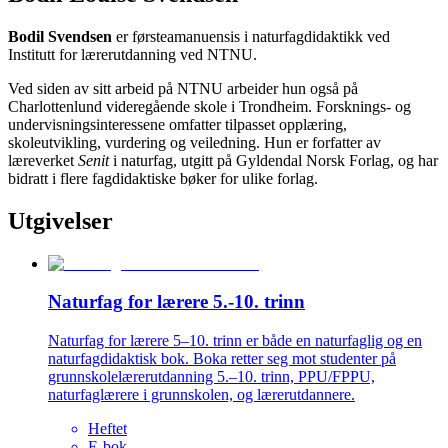
Bodil Svendsen
er førsteamanuensis i naturfagdidaktikk ved
Institutt for lærerutdanning ved NTNU.
Ved siden av sitt arbeid på NTNU arbeider hun også på
Charlottenlund videregående skole i Trondheim.
Forsknings- og
undervisningsinteressene omfatter tilpasset opplæring,
skoleutvikling, vurdering og veiledning. Hun er forfatter av
læreverket
Senit
i naturfag, utgitt på Gyldendal Norsk Forlag, og har
bidratt i flere fagdidaktiske bøker for ulike forlag.
Utgivelser
Naturfag for lærere 5.-10. trinn
Naturfag for lærere 5–10. trinn er både en naturfaglig og en
naturfagdidaktisk bok. Boka retter seg mot studenter på
grunnskolelærerutdanning 5.–10. trinn, PPU/FPPU,
naturfaglærere i grunnskolen, og lærerutdannere.
Heftet
E-bok