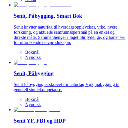
Senit, Påbygging, Smart Bok
Senit knytter naturfag til hverdagsopplevelser, yrke, nyere
forskning, og aktuelle samfunnsspørsmål på en enkel og
direkte måte. Sammenhenger i faget blir tydelige, og baner vei
for utforskende elevproduksjon.
Bokmål
Nynorsk
Senit, Påbygging
Senit Påbygging er skrevet for naturfag Vg3, påbygging til
generell studiekompetanse.
Bokmål
Nynorsk
Senit YF, FBI og HDP