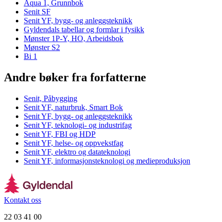
Aqua 1, Grunnbok
Senit SF
Senit YF, bygg- og anleggsteknikk
Gyldendals tabellar og formlar i fysikk
Mønster 1P-Y, HO, Arbeidsbok
Mønster S2
Bi 1
Andre bøker fra forfatterne
Senit, Påbygging
Senit YF, naturbruk, Smart Bok
Senit YF, bygg- og anleggsteknikk
Senit YF, teknologi- og industrifag
Senit YF, FBI og HDP
Senit YF, helse- og oppvekstfag
Senit YF, elektro og datateknologi
Senit YF, informasjonsteknologi og medieproduksjon
Kontakt oss
22 03 41 00