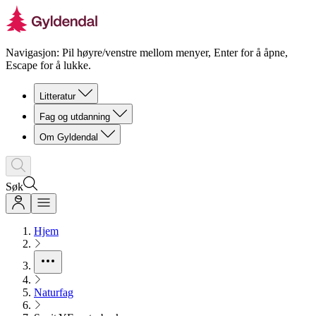
Navigasjon: Pil høyre/venstre mellom menyer, Enter for å åpne,
Escape for å lukke.
Litteratur
Fag og utdanning
Om Gyldendal
Søk
Hjem
Naturfag