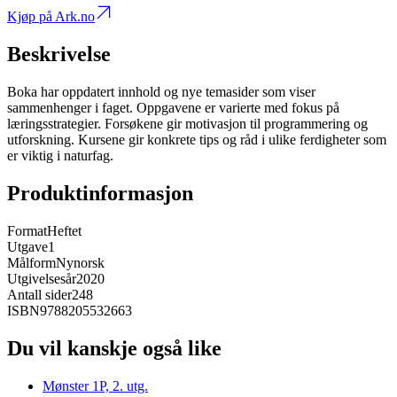
Kjøp på Ark.no
Beskrivelse
Boka har oppdatert innhold og nye temasider som viser
sammenhenger i faget. Oppgavene er varierte med fokus på
læringsstrategier. Forsøkene gir motivasjon til programmering og
utforskning. Kursene gir konkrete tips og råd i ulike ferdigheter som
er viktig i naturfag.
Produktinformasjon
Format
Heftet
Utgave
1
Målform
Nynorsk
Utgivelsesår
2020
Antall sider
248
ISBN
9788205532663
Du vil kanskje også like
Mønster 1P, 2. utg.