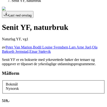
Senit YF, naturbruk
Last ned omslag
Senit YF, naturbruk
Naturfag YF, vg1
av
Peter Van Marion
,
Bodil Louise Svendsen
,
Lars Arne Juel
,
Ola
Bøkseth Jermstad
,
Einar Stølevik
Senit YF er en bokserie med yrkesrettede bøker der temaer og
oppgaver er tilpasset de yrkesfaglige utdanningsprogrammene.
Målform
Bokmål
Nynorsk
519,-