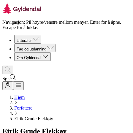
Navigasjon: Pil høyre/venstre mellom menyer, Enter for å åpne,
Escape for å lukke.
Litteratur
Fag og utdanning
Om Gyldendal
Søk
Hjem
Forfattere
Eirik Grude Flekkøy
Eirik Grude Flekkøy