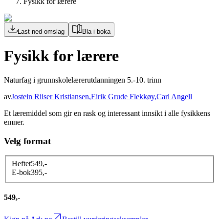
Fysikk for lærere
Last ned omslag
Bla i boka
Fysikk for lærere
Naturfag i grunnskolelærerutdanningen 5.-10. trinn
av
Jostein Riiser Kristiansen
,
Eirik Grude Flekkøy
,
Carl Angell
Et læremiddel som gir en rask og interessant innsikt i alle fysikkens
emner.
Velg format
Heftet
549
,-
E-bok
395
,-
549,-