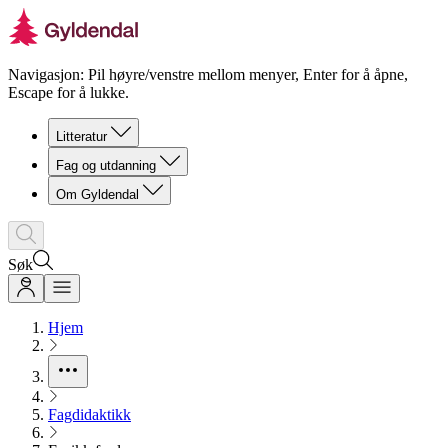
Navigasjon: Pil høyre/venstre mellom menyer, Enter for å åpne,
Escape for å lukke.
Litteratur
Fag og utdanning
Om Gyldendal
Søk
Hjem
Fagdidaktikk