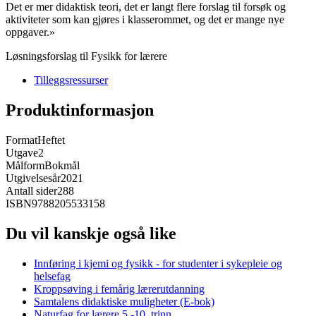
Det er mer didaktisk teori, det er langt flere forslag til forsøk og
aktiviteter som kan gjøres i klasserommet, og det er mange nye
oppgaver.»
Løsningsforslag til Fysikk for lærere
Tilleggsressurser
Produktinformasjon
Format
Heftet
Utgave
2
Målform
Bokmål
Utgivelsesår
2021
Antall sider
288
ISBN
9788205533158
Du vil kanskje også like
Innføring i kjemi og fysikk - for studenter i sykepleie og
helsefag
Kroppsøving i femårig lærerutdanning
Samtalens didaktiske muligheter (E-bok)
Naturfag for lærere 5.-10. trinn