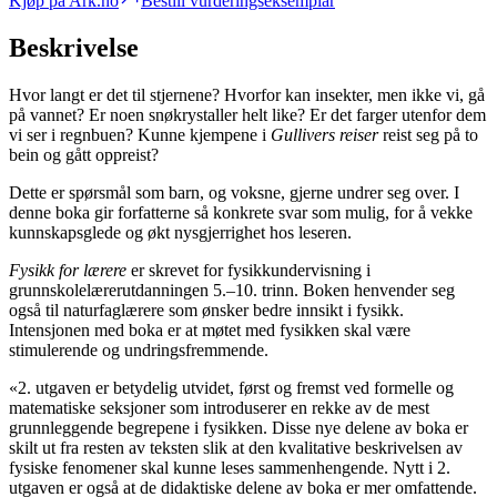
Kjøp på Ark.no
Bestill vurderingseksemplar
Beskrivelse
Hvor langt er det til stjernene? Hvorfor kan insekter, men ikke vi, gå
på vannet? Er noen snøkrystaller helt like? Er det farger utenfor dem
vi ser i regnbuen? Kunne kjempene i
Gullivers reiser
reist seg på to
bein og gått oppreist?
Dette er spørsmål som barn, og voksne, gjerne undrer seg over. I
denne boka gir forfatterne så konkrete svar som mulig, for å vekke
kunnskapsglede og økt nysgjerrighet hos leseren.
Fysikk for lærere
er skrevet for fysikkundervisning i
grunnskolelærerutdanningen 5.–10. trinn. Boken henvender seg
også til naturfaglærere som ønsker bedre innsikt i fysikk.
Intensjonen med boka er at møtet med fysikken skal være
stimulerende og undringsfremmende.
«2. utgaven er betydelig utvidet, først og fremst ved formelle og
matematiske seksjoner som introduserer en rekke av de mest
grunnleggende begrepene i fysikken. Disse nye delene av boka er
skilt ut fra resten av teksten slik at den kvalitative beskrivelsen av
fysiske fenomener skal kunne leses sammenhengende. Nytt i 2.
utgaven er også at de didaktiske delene av boka er mer omfattende.