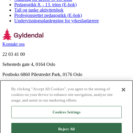
Pedagogikk 8. - 13. trinn (E-bok)
Tall og tanke aktivitetsbok
Profesjonsrettet pedagogikk (E-bok)
Undervisningsplanlegging for yrkesfaglærere
Kontakt oss
22 03 41 00
Sehesteds gate 4, 0164 Oslo
Postboks 6860 Pilestredet Park, 0176 Oslo
Finn frem
By clicking “Accept All Cookies”, you agree to the storing of
Nyhetsbrev
cookies on your device to enhance site navigation, analyze site
Ledige stillinger
usage, and assist in our marketing efforts.
Send inn manus
Cookies Settings
Om Gyldendal
Support
Reject All
Presse