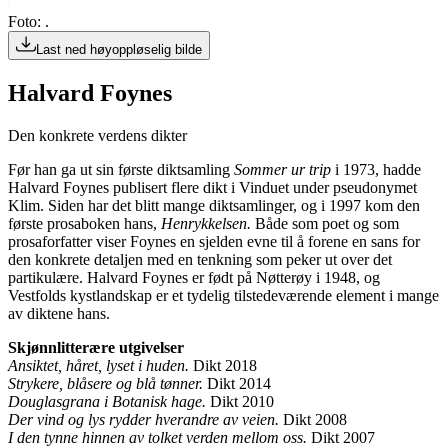
Foto: .
Last ned høyoppløselig bilde
Halvard Foynes
Den konkrete verdens dikter
Før han ga ut sin første diktsamling
Sommer ur trip
i 1973, hadde
Halvard Foynes publisert flere dikt i Vinduet under pseudonymet
Klim. Siden har det blitt mange diktsamlinger, og i 1997 kom den
første prosaboken hans,
Henrykkelsen.
Både som poet og som
prosaforfatter viser Foynes en sjelden evne til å forene en sans for
den konkrete detaljen med en tenkning som peker ut over det
partikulære. Halvard Foynes er født på Nøtterøy i 1948, og
Vestfolds kystlandskap er et tydelig tilstedeværende element i mange
av diktene hans.
Skjønnlitterære utgivelser
Ansiktet, håret, lyset i huden.
Dikt 2018
Strykere, blåsere og blå tønner.
Dikt
2014
Douglasgrana i Botanisk hage.
Dikt 2010
Der vind og lys rydder hverandre av veien.
Dikt 2008
I den tynne hinnen av tolket verden mellom oss.
Dikt 2007