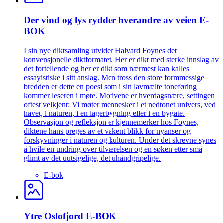
Der vind og lys rydder hverandre av veien E-
BOK
I sin nye diktsamling utvider Halvard Foynes det
konvensjonelle diktformatet. Her er dikt med sterke innslag av
det fortellende og her er dikt som nærmest kan kalles
essayistiske i sitt anslag. Men tross den store formmessige
bredden er dette en poesi som i sin lavmælte toneføring
kommer leseren i møte. Motivene er hverdagsnære, settingen
oftest velkjent: Vi møter mennesker i et nedtonet univers, ved
havet, i naturen, i en lagerbygning eller i en bygate.
Observasjon og refleksjon er kjennemerker hos Foynes,
diktene hans preges av et våkent blikk for nyanser og
forskyvninger i naturen og kulturen. Under det skrevne synes
å hvile en undring over tilværelsen og en søken etter små
glimt av det uutsigelige, det uhåndgripelige.
E-bok
Ytre Oslofjord E-BOK