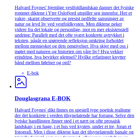
Halvard Foynes' hjemlige vestfoldlandskap danner det fysiske
rommet diktene i Ytre Oslofjord utspiller seg innenfor. Her er
vakre, skarpt observerte og presist nedfelte sansninger av
natur og levd liv ved vestfoldkysten. Men diktene peker
videre fra det lokale og personlige, mot en mer eksistensiell
undring: Parallelt med det ofte svært konkrete avtrykket i
teksten, pågår en spørrende refleksjon omkring forholdet
mellom mennesket og dets omgivelser. Hva skjer med oss i
møtet med naturen og historien om våre liv? Hva vekker
erindring, hva bevirker glemsel? Hvilke erfaringer knytter
bånd mellom følelser og ord?
E-bok
Douglasgrana E-BOK
Halvard Foynes' dikt finnes en spesiell type poetisk realisme
der det konkrete i verden tilsynelatende har forrang. Selve den
lyriske handlingen finner sted i et nært og ofte prosaisk
landskap; i en hage, i et hus ved kysten, under et tre, foran et
fotografi. Men i disse diktene kan det tilsynelatende banale og