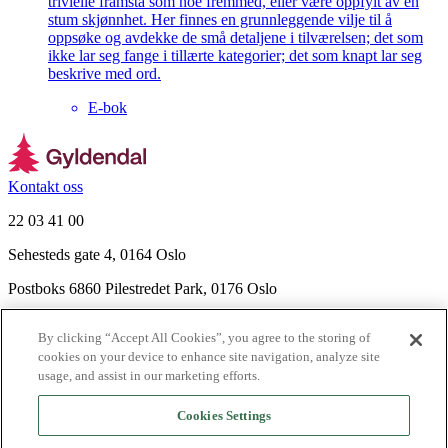
trivielle framstå som noe fremmed, eller være oppfylt av en
stum skjønnhet. Her finnes en grunnleggende vilje til å
oppsøke og avdekke de små detaljene i tilværelsen; det som
ikke lar seg fange i tillærte kategorier; det som knapt lar seg
beskrive med ord.
E-bok
Kontakt oss
22 03 41 00
Sehesteds gate 4, 0164 Oslo
Postboks 6860 Pilestredet Park, 0176 Oslo
Finn frem
By clicking “Accept All Cookies”, you agree to the storing of
Nyhetsbrev
cookies on your device to enhance site navigation, analyze site
Ledige stillinger
usage, and assist in our marketing efforts.
Send inn manus
Cookies Settings
Om Gyldendal