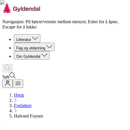
Navigasjon: Pil høyre/venstre mellom menyer, Enter for å åpne,
Escape for å lukke.
Litteratur
Fag og utdanning
Om Gyldendal
Søk
Hjem
Forfattere
Halvard Foynes