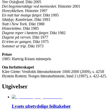
Ytre Oslofjord.
Dikt 2005
Det begynneraktige ved mennesket.
Historier 2001
Henrykkelsen.
Historier 1997
En natt har mange farger.
Dikt 1995
Siktdyp; Kambrium.
Dikt 1993
Natt i New York.
Dikt 1988
Historietime.
Dikt 1985
Dagene roper i høstens farger.
Dikt 1982
Dagene på verven.
Dikt 1977
Et trinn av gangen.
Dikt 1975
Sommer ur trip.
Dikt 1973
Priser
1985: Hartvig Kirans minnepris
Om forfatterskapet
Kåre Glette: Vestfolds litteraturhistorie 1000-2000 (2009), s. 425ff
Øystein Rottem: Norges litteraturhistorie, bind 2 (1997), s. 422-425.
Utgivelser
Lysets ubetydelige feiltakelser