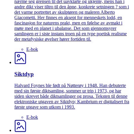
nærme seg grensen til det uavklarte og ukjente, mens han i
andre dikt viser tiltro til den åpne, konkrete setningen ? som i
det varme portrettet av skulptøren og maleren Alberto
Giacometti. Her finnes en aksept for menneskets lodd, en
fascinasjon for naturens prakt, men en følelse av avmakt i
møte med en planet i ubalanse. Det som gjennomsyrer
samlingen er i siste instans troen på en type poetisk realisme
der metafysiske øvelser hører fortiden til.
E-bok
Siktdyp
Halvard Foynes ble født på Nøtterøy i 1948. Han debuterte
med sin første diktsamling, sommer ur trip i 1973, og har
siden skrevet både diktsamlinger og prosa. Teksten til denne
elektroniske utgaven av Siktdyp; Kambrium er digitalisert fra
første utgave som utkom i 1993.
E-bok