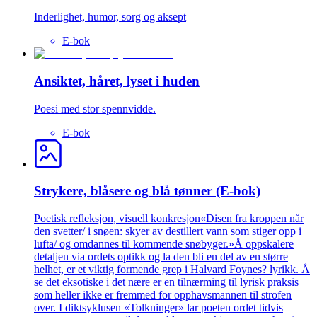
Inderlighet, humor, sorg og aksept
E-bok
Ansiktet, håret, lyset i huden
Poesi med stor spennvidde.
E-bok
Strykere, blåsere og blå tønner (E-bok)
Poetisk refleksjon, visuell konkresjon«Disen fra kroppen når
den svetter/ i snøen: skyer av destillert vann som stiger opp i
lufta/ og omdannes til kommende snøbyger.»Å oppskalere
detaljen via ordets optikk og la den bli en del av en større
helhet, er et viktig formende grep i Halvard Foynes? lyrikk. Å
se det eksotiske i det nære er en tilnærming til lyrisk praksis
som heller ikke er fremmed for opphavsmannen til strofen
over. I diktsyklusen «Tolkninger» lar poeten ordet tidvis