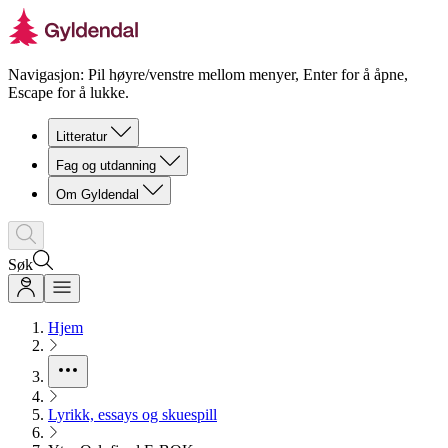
Navigasjon: Pil høyre/venstre mellom menyer, Enter for å åpne,
Escape for å lukke.
Litteratur
Fag og utdanning
Om Gyldendal
Søk
Hjem
Lyrikk, essays og skuespill