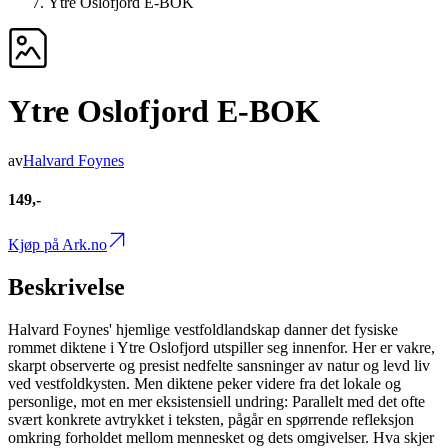
Ytre Oslofjord E-BOK
Ytre Oslofjord E-BOK
av
Halvard Foynes
149,-
Kjøp på Ark.no
Beskrivelse
Halvard Foynes' hjemlige vestfoldlandskap danner det fysiske
rommet diktene i Ytre Oslofjord utspiller seg innenfor. Her er vakre,
skarpt observerte og presist nedfelte sansninger av natur og levd liv
ved vestfoldkysten. Men diktene peker videre fra det lokale og
personlige, mot en mer eksistensiell undring: Parallelt med det ofte
svært konkrete avtrykket i teksten, pågår en spørrende refleksjon
omkring forholdet mellom mennesket og dets omgivelser. Hva skjer