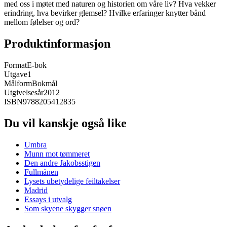
med oss i møtet med naturen og historien om våre liv? Hva vekker
erindring, hva bevirker glemsel? Hvilke erfaringer knytter bånd
mellom følelser og ord?
Produktinformasjon
Format
E-bok
Utgave
1
Målform
Bokmål
Utgivelsesår
2012
ISBN
9788205412835
Du vil kanskje også like
Umbra
Munn mot tømmeret
Den andre Jakobsstigen
Fullmånen
Lysets ubetydelige feiltakelser
Madrid
Essays i utvalg
Som skyene skygger snøen