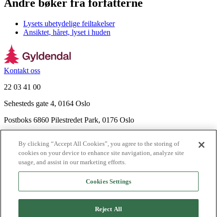
Andre bøker fra forfatterne
Lysets ubetydelige feiltakelser
Ansiktet, håret, lyset i huden
Kontakt oss
22 03 41 00
Sehesteds gate 4, 0164 Oslo
Postboks 6860 Pilestredet Park, 0176 Oslo
Finn frem
By clicking “Accept All Cookies”, you agree to the storing of
Nyhetsbrev
cookies on your device to enhance site navigation, analyze site
Ledige stillinger
usage, and assist in our marketing efforts.
Send inn manus
Cookies Settings
Om Gyldendal
Support
Reject All
Presse