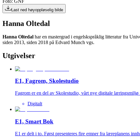
Foto: GNF
Last ned høyoppløselig bilde
Hanna Oltedal
Hanna Oltedal
har en mastergrad i engelskspråklig litteratur fra Uni
siden 2013, siden 2018 på Edvard Munch vgs.
Utgivelser
E1, Fagrom, Skolestudio
Fagrom er en del av Skolestudio, vårt nye digitale læringsmiljø 
Digitalt
E1, Smart Bok
E1 er delt i to. Først presenteres fire emner fra læreplanens in