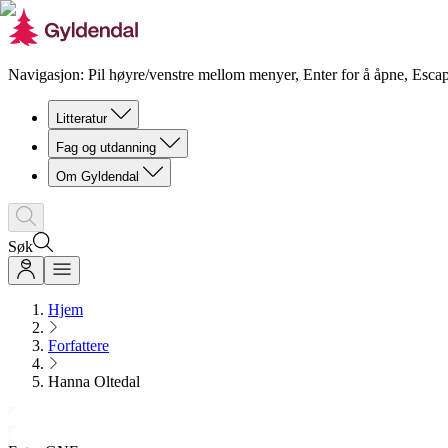
Navigasjon: Pil høyre/venstre mellom menyer, Enter for å åpne, Escap
Litteratur
Fag og utdanning
Om Gyldendal
Søk
Hjem
Forfattere
Hanna Oltedal