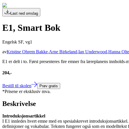
Last ned omslag
E1, Smart Bok
Engelsk SF, vg1
av
Kristine Ohrem Bakke
,
Arne Birkeland
,
Ian Underwood
,
Hanna Olte
E1 er delt i to. Først presenteres fire emner fra læreplanens innholds
204,-
Bestill til skolen
Prøv gratis
*Prisene er eksklusiv mva.
Beskrivelse
Introduksjonsartikkel
I E1 innledes hvert emne med en spesialskrevet introduksjonsartikkel. E
definisjoner og vokabular. Teksten fungerer også som en modelltekst 