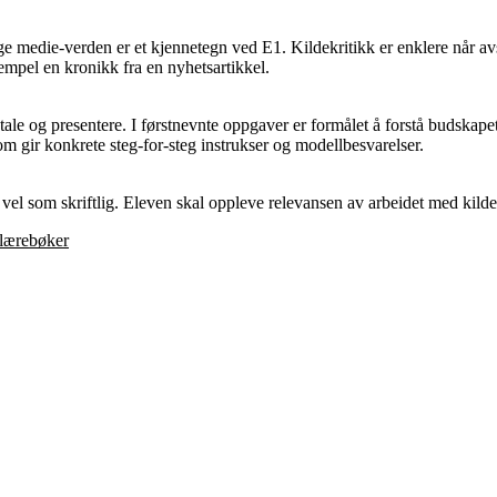
e medie-verden er et kjennetegn ved E1. Kildekritikk er enklere når avs
sempel en kronikk fra en nyhetsartikkel.
ve, tale og presentere. I førstnevnte oppgaver er formålet å forstå buds
m gir konkrete steg-for-steg instrukser og modellbesvarelser.
el som skriftlig. Eleven skal oppleve relevansen av arbeidet med kilde
 lærebøker