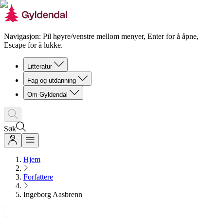
Navigasjon: Pil høyre/venstre mellom menyer, Enter for å åpne,
Escape for å lukke.
Litteratur
Fag og utdanning
Om Gyldendal
Søk
Hjem
Forfattere
Ingeborg Aasbrenn