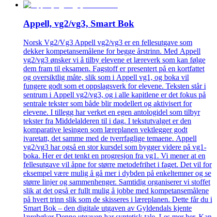
Appell, vg2/vg3, Smart Bok
Norsk Vg2/Vg3 Appell vg2/vg3 er en fellesutgave som
dekker kompetansemålene for begge årstrinn. Med Appell
vg2/vg3 ønsker vi å tilby elevene et læreverk som kan følge
dem fram til eksamen. Fagstoff er presentert på en kortfattet
og oversiktlig måte, slik som i Appell vg1, og boka vil
fungere godt som et oppslagsverk for elevene. Teksten står i
sentrum i Appell vg2/vg3, og i alle kapitlene er det fokus på
sentrale tekster som både blir modellert og aktivisert for
elevene. I tillegg har verket en egen antologidel som tilbyr
tekster fra Middelalderen til i dag. I tekstutvalget er den
komparative lesingen som læreplanen vektlegger godt
ivaretatt, det samme med de tverrfaglige temaene. Appell
vg2/vg3 har også en stor kursdel som bygger videre på vg1-
boka. Her er det tenkt en progresjon fra vg1. Vi mener at en
fellesutgave vil åpne for større metodefrihet i faget. Det vil for
eksempel være mulig å gå mer i dybden på enkeltemner og se
større linjer og sammenhenger. Samtidig organiserer vi stoffet
slik at det også er fullt mulig å jobbe med kompetansemålene
på hvert trinn slik som de skisseres i læreplanen. Dette får du i
Smart Bok – den digitale utgaven av Gyldendals kjente
lærebøker Denne utgaven har syntetisk tale. Les mer her. Kan