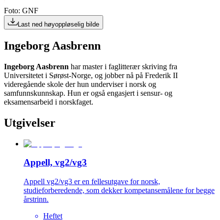
Foto: GNF
Last ned høyoppløselig bilde
Ingeborg Aasbrenn
Ingeborg Aasbrenn
har master i faglitterær skriving fra
Universitetet i Sørøst-Norge, og jobber nå på Frederik II
videregående skole der hun underviser i norsk og
samfunnskunnskap. Hun er også engasjert i sensur- og
eksamensarbeid i norskfaget.
Utgivelser
Appell, vg2/vg3
Appell vg2/vg3 er en fellesutgave for norsk,
studieforberedende, som dekker kompetansemålene for begge
årstrinn.
Heftet