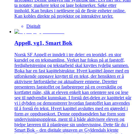
ta notater, markere tekst og lage bokmerker. Søke etter
innhold. Kan brukes i nettlesere på de fleste enheter online.
Kan kobles direkte på projektor og interaktive tavler.
Digitalt
Appell, vg1, Smart Bok
Norsk SF Appell er inndelt i tre deler: en teoridel, en stor
kursdel og en tekstsamling. Verket har fokus på at fagstoff,
ferdighetstrening og tekstarbeid skal knyttes tydelig sammen.
Boka har en fast kapittelstruktur. Hvert kapittel åpner med en
utforskende oppgave knyttet til en tekst, der hensikten er å
aktivisere førforståelse og aktualisere emnene. Deretter
presenteres fagstoffet og fagbegreper på en oversiktlig og
kortfattet måte, slik at eleven enkelt kan orientere seg og lese
seg til nødvendig kunnskap. I forstå det-delen av kapittelet går
vi i dybden og demonstrerer hvordan fagstoffet kan anvendes
til å forstå én tekst. Hvert kapittel avsluttes med en gjøredel i
form av oppdragskort. Denne oppdragsdelen har form som
undervisningsopplegg, ment til å både aktivisere eleven og
hjelpe læreren til å planlegge sin undervisning. Dette får du i
Smart Bok – den digitale utgaven av Gyldendals kjente