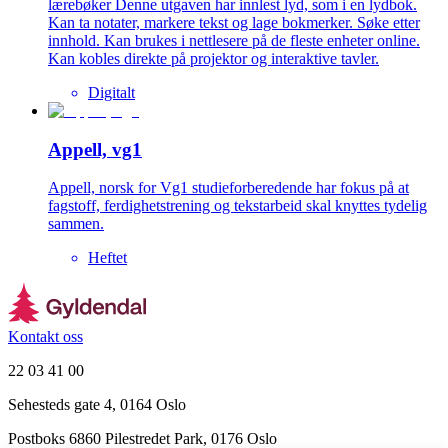
lærebøker Denne utgaven har innlest lyd, som i en lydbok.
Kan ta notater, markere tekst og lage bokmerker. Søke etter
innhold. Kan brukes i nettlesere på de fleste enheter online.
Kan kobles direkte på projektor og interaktive tavler.
Digitalt
Appell, vg1
Appell, norsk for Vg1 studieforberedende har fokus på at
fagstoff, ferdighetstrening og tekstarbeid skal knyttes tydelig
sammen.
Heftet
Kontakt oss
22 03 41 00
Sehesteds gate 4, 0164 Oslo
Postboks 6860 Pilestredet Park, 0176 Oslo