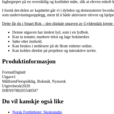
fagbegreper på en oversiktlig og kortfattet måte, slik at eleven enkelt
I forstå det-delen av kapittelet går vi i dybden og demonstrerer hvord
som undervisningsopplegg, ment til å både aktivisere eleven og hjelpe 
Dette får du i Smart Bok – den digitale utgaven av Gyldendals kjente
Denne utgaven har innlest lyd, som i en lydbok.
Kan ta notater, markere tekst og lage bokmerker.
Søke etter innhold.
Kan brukes i nettlesere på de fleste enheter online.
Kan kobles direkte på projektor og interaktive tavler.
Produktinformasjon
Format
Digitalt
Utgave
1
Målform
Flerspråklig, Bokmål, Nynorsk
Utgivelsesår
2020
ISBN
9788205540507
Du vil kanskje også like
Norsk Ferdigheter, Skolestudio