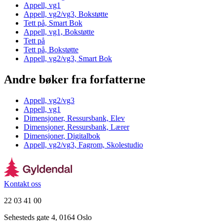
Appell, vg1
Appell, vg2/vg3, Bokstøtte
Tett på, Smart Bok
Appell, vg1, Bokstøtte
Tett på
Tett på, Bokstøtte
Appell, vg2/vg3, Smart Bok
Andre bøker fra forfatterne
Appell, vg2/vg3
Appell, vg1
Dimensjoner, Ressursbank, Elev
Dimensjoner, Ressursbank, Lærer
Dimensjoner, Digitalbok
Appell, vg2/vg3, Fagrom, Skolestudio
Kontakt oss
22 03 41 00
Sehesteds gate 4, 0164 Oslo