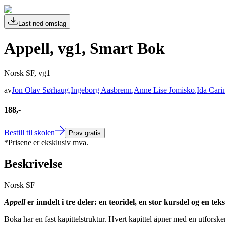
Last ned omslag
Appell, vg1, Smart Bok
Norsk SF, vg1
av
Jon Olav Sørhaug
,
Ingeborg Aasbrenn
,
Anne Lise Jomisko
,
Ida Car
188,-
Bestill til skolen
Prøv gratis
*Prisene er eksklusiv mva.
Beskrivelse
Norsk SF
Appell
er inndelt i tre deler: en teoridel, en stor kursdel og en t
Boka har en fast kapittelstruktur. Hvert kapittel åpner med en utforsken