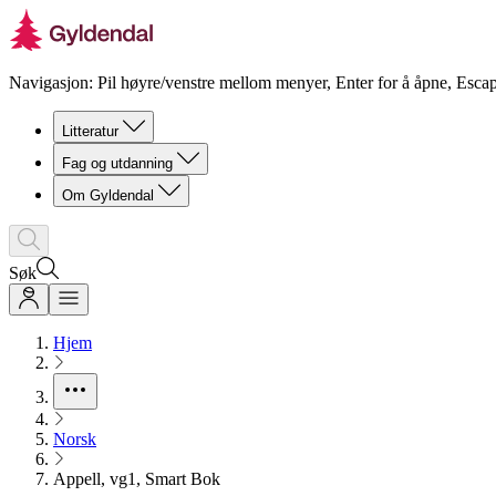
Navigasjon: Pil høyre/venstre mellom menyer, Enter for å åpne, Escap
Litteratur
Fag og utdanning
Om Gyldendal
Søk
Hjem
Norsk
Appell, vg1, Smart Bok