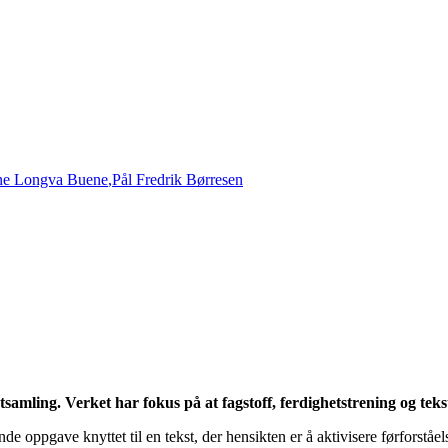
ine Longva Buene
,
Pål Fredrik Børresen
ekstsamling. Verket har fokus på at fagstoff, ferdighetstrening og te
de oppgave knyttet til en tekst, der hensikten er å aktivisere førforståe