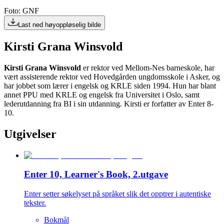
Foto: GNF
Last ned høyoppløselig bilde
Kirsti Grana Winsvold
Kirsti Grana Winsvold
er rektor ved Mellom-Nes barneskole, har
vært assisterende rektor ved Hovedgården ungdomsskole i Asker, og
har jobbet som lærer i engelsk og KRLE siden 1994. Hun har blant
annet PPU med KRLE og engelsk fra Universitet i Oslo, samt
lederutdanning fra BI i sin utdanning. Kirsti er forfatter av Enter 8-
10.
Utgivelser
Enter 10, Learner's Book, 2.utgave
Enter setter søkelyset på språket slik det opptrer i autentiske
tekster.
Bokmål