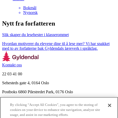
Bokmål
Nynorsk
Nytt fra forfatteren
Slik skaper du lesehester i klasserommet
Hvordan motiverer du elevene dine til å lese mer? Vi har snakket
med to av forfatterne bak Gyldendals læreverk i språkfag.
Kontakt oss
22 03 41 00
Sehesteds gate 4, 0164 Oslo
Postboks 6860 Pilestredet Park, 0176 Oslo
Finn frem
By clicking “Accept All Cookies”, you agree to the storing of
Nyhetsbrev
cookies on your device to enhance site navigation, analyze site
Ledige stillinger
usage, and assist in our marketing efforts.