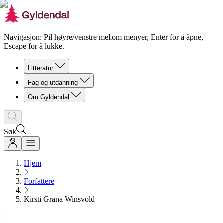
Navigasjon: Pil høyre/venstre mellom menyer, Enter for å åpne,
Escape for å lukke.
Litteratur
Fag og utdanning
Om Gyldendal
Søk
Hjem
Forfattere
Kirsti Grana Winsvold