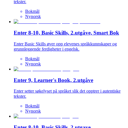
tekster.
Bokmål
Nynorsk
Enter 8-10, Basic Skills, 2.utgåve, Smart Bok
Enter Basic Skills øver opp elevenes språkkunnskaper og
grunnleggende ferdigheter i engelsk.
Bokmål
Nynorsk
Enter 9, Learner's Book, 2.utgåve
Enter setter søkelyset på språket slik det opptrer i autentiske
tekster.
Bokmål
Nynorsk
Enter 8-10, Basic Skills, 2.utgave