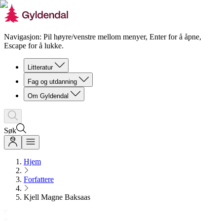
Navigasjon: Pil høyre/venstre mellom menyer, Enter for å åpne,
Escape for å lukke.
Litteratur
Fag og utdanning
Om Gyldendal
Søk
Hjem
Forfattere
Kjell Magne Baksaas