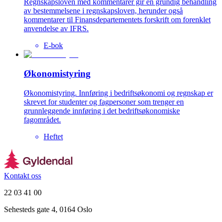
Regnskapsloven med kommentarer gir en grundig behandling
av bestemmelsene i regnskapsloven, herunder også
kommentarer til Finansdepartementets forskrift om forenklet
anvendelse av IFRS.
E-bok
Økonomistyring
Økonomistyring. Innføring i bedriftsøkonomi og regnskap er
skrevet for studenter og fagpersoner som trenger en
grunnleggende innføring i det bedriftsøkonomiske
fagområdet.
Heftet
Kontakt oss
22 03 41 00
Sehesteds gate 4, 0164 Oslo