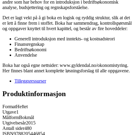
andre som har behov for en introduksjon i bedriftsøkonomisk
analyse, budsjettering og regnskapsforståelse.
Det er lagt vekt på å gi boka en logisk og ryddig struktur, slik at det
er lett å finne frem i stoffet. Boka har sammendrag, kontrollspørsmål
og oppgaver knyttet til hvert kapittel, og består av fire hoveddeler:
Generell introduksjon med inntekts- og kostnadsteori
Finansregnskap
Bedriftsøkonomi
Anvendelse
Boka har også egne nettsider: www.gyldendal.no/okonomistyring.
Her finnes blant annet komplette løsningsforslag til alle oppgavene.
Tilleggsressurser
Produktinformasjon
Format
Heftet
Utgave
1
Målform
Bokmål
Utgivelsesår
2015
Antall sider
480
ISBN
9788205446854