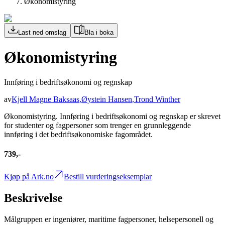
Økonomistyring
Last ned omslag
Bla i boka
Økonomistyring
Innføring i bedriftsøkonomi og regnskap
av
Kjell Magne Baksaas
,
Øystein Hansen
,
Trond Winther
Økonomistyring. Innføring i bedriftsøkonomi og regnskap er skrevet
for studenter og fagpersoner som trenger en grunnleggende
innføring i det bedriftsøkonomiske fagområdet.
739,-
Kjøp på Ark.no
Bestill vurderingseksemplar
Beskrivelse
Målgruppen er ingeniører, maritime fagpersoner, helsepersonell og