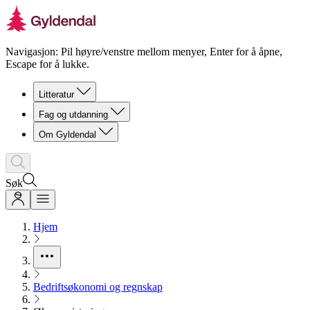
Navigasjon: Pil høyre/venstre mellom menyer, Enter for å åpne,
Escape for å lukke.
Litteratur
Fag og utdanning
Om Gyldendal
Søk
Hjem
Bedriftsøkonomi og regnskap