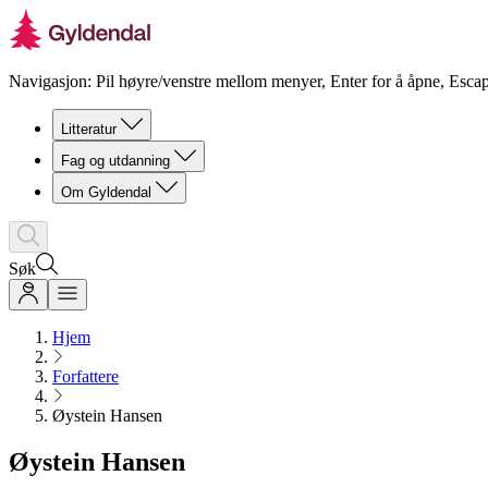
Navigasjon: Pil høyre/venstre mellom menyer, Enter for å åpne, Escap
Litteratur
Fag og utdanning
Om Gyldendal
Søk
Hjem
Forfattere
Øystein Hansen
Øystein Hansen