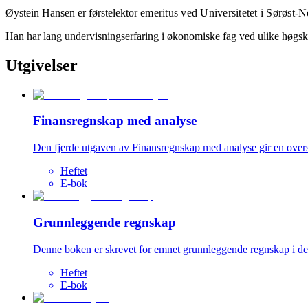
Øystein Hansen er førstelektor
emeritus ved Universitetet
i Sørøst
-N
Han har lang undervisningserfaring i økonomiske fag ved ulike høgsko
Utgivelser
Finansregnskap med analyse
Den fjerde utgaven av Finansregnskap med analyse gir en overs
Heftet
E-bok
Grunnleggende regnskap
Denne boken er skrevet for emnet grunnleggende regnskap i det 
Heftet
E-bok